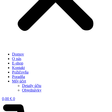
Domov
O nás
E-shop
Kontakt
Požičovňa
Poradňa
Môj účet
Detaily účtu
Objednávky
0,00
€
0