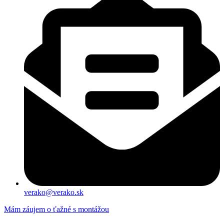
verako@verako.sk
Mám záujem o ťažné s montážou