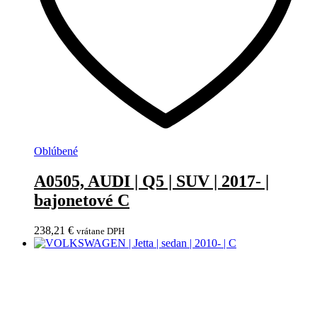
Oblúbené
A0505, AUDI | Q5 | SUV | 2017- |
bajonetové C
238,21
€
vrátane DPH