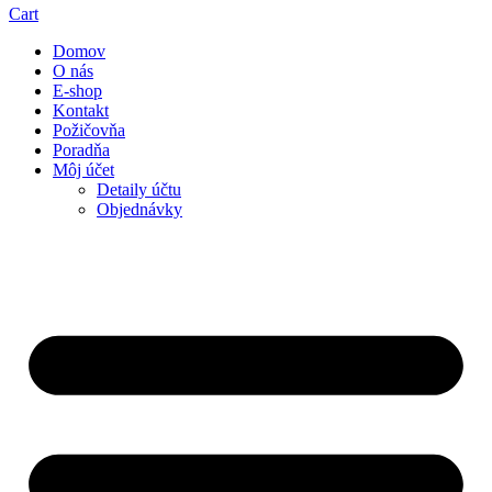
Cart
Domov
O nás
E-shop
Kontakt
Požičovňa
Poradňa
Môj účet
Detaily účtu
Objednávky