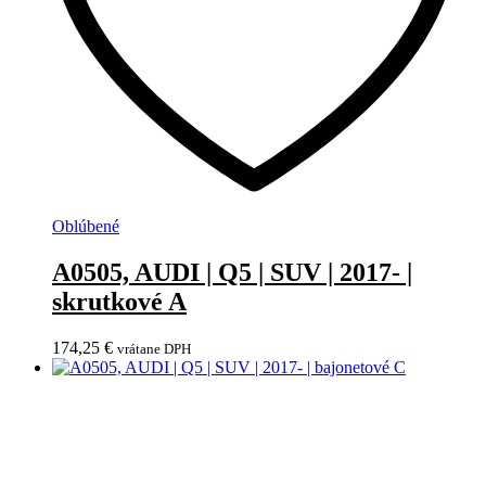
Oblúbené
A0505, AUDI | Q5 | SUV | 2017- |
skrutkové A
174,25
€
vrátane DPH