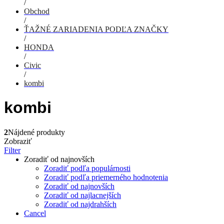
/
Obchod
/
ŤAŽNÉ ZARIADENIA PODĽA ZNAČKY
/
HONDA
/
Civic
/
kombi
kombi
2
Nájdené produkty
Zobraziť
Filter
Zoradiť od najnovších
Zoradiť podľa populárnosti
Zoradiť podľa priemerného hodnotenia
Zoradiť od najnovších
Zoradiť od najlacnejších
Zoradiť od najdrahších
Cancel