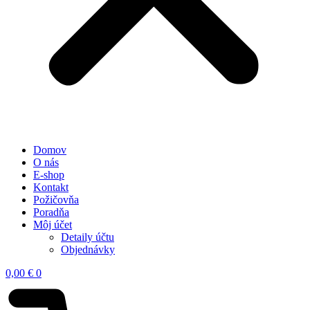
Domov
O nás
E-shop
Kontakt
Požičovňa
Poradňa
Môj účet
Detaily účtu
Objednávky
0,00
€
0