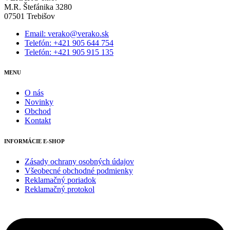
M.R. Štefánika 3280
07501 Trebišov
Email: verako@verako.sk
Telefón: +421 905 644 754
Telefón: +421 905 915 135
MENU
O nás
Novinky
Obchod
Kontakt
INFORMÁCIE E-SHOP
Zásady ochrany osobných údajov
Všeobecné obchodné podmienky
Reklamačný poriadok
Reklamačný protokol