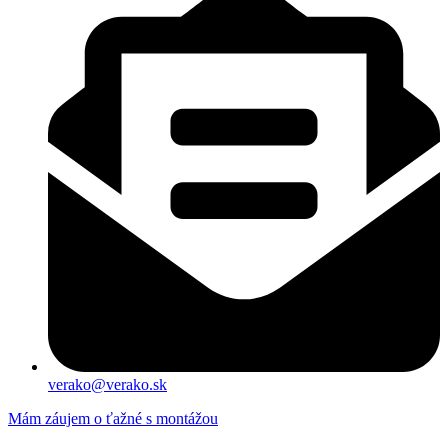
verako@verako.sk
Mám záujem o ťažné s montážou