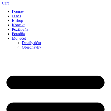
Cart
Domov
O nás
E-shop
Kontakt
Požičovňa
Poradňa
Môj účet
Detaily účtu
Objednávky