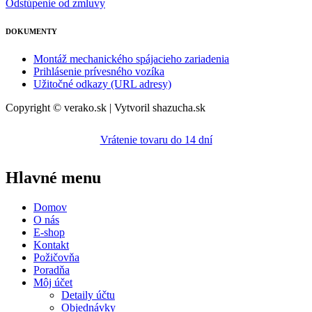
Odstúpenie od zmluvy
DOKUMENTY
Montáž mechanického spájacieho zariadenia
Prihlásenie prívesného vozíka
Užitočné odkazy (URL adresy)
Copyright © verako.sk | Vytvoril shazucha.sk
Vrátenie tovaru do 14 dní
Hlavné menu
Domov
O nás
E-shop
Kontakt
Požičovňa
Poradňa
Môj účet
Detaily účtu
Objednávky