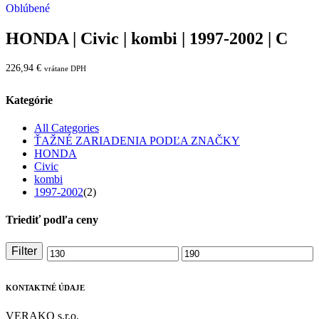
Oblúbené
HONDA | Civic | kombi | 1997-2002 | C
226,94
€
vrátane DPH
Kategórie
All Categories
ŤAŽNÉ ZARIADENIA PODĽA ZNAČKY
HONDA
Civic
kombi
1997-2002
(2)
Triediť podľa ceny
Filter
Minimálna
Maximálna
cena
cena
KONTAKTNÉ ÚDAJE
VERAKO s.r.o.