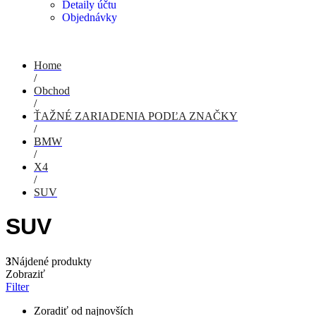
Detaily účtu
Objednávky
Home
/
Obchod
/
ŤAŽNÉ ZARIADENIA PODĽA ZNAČKY
/
BMW
/
X4
/
SUV
SUV
3
Nájdené produkty
Zobraziť
Filter
Zoradiť od najnovších