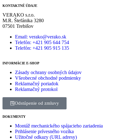
KONTAKTNÉ ÚDAJE
VERAKO s.r.o.
M.R. Štefánika 3280
07501 Trebišov
Email: verako@verako.sk
Telefón: +421 905 644 754
Telefón: +421 905 915 135
INFORMÁCIE E-SHOP
Zásady ochrany osobných údajov
Všeobecné obchodné podmienky
Reklamačný poriadok
Reklamačný protokol
Odstúpenie od zmluvy
DOKUMENTY
Montáž mechanického spájacieho zariadenia
Prihlásenie prívesného vozíka
Užitočné odkazy (URL adresy)