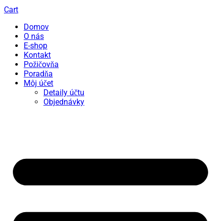
Cart
Domov
O nás
E-shop
Kontakt
Požičovňa
Poradňa
Môj účet
Detaily účtu
Objednávky