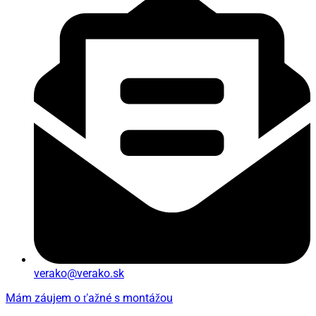
verako@verako.sk
Mám záujem o ťažné s montážou