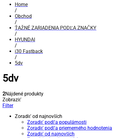
Home
/
Obchod
/
ŤAŽNÉ ZARIADENIA PODĽA ZNAČKY
/
HYUNDAI
/
i30 Fastback
/
5dv
5dv
2
Nájdené produkty
Zobraziť
Filter
Zoradiť od najnovších
Zoradiť podľa populárnosti
Zoradiť podľa priemerného hodnotenia
Zoradiť od najnovších