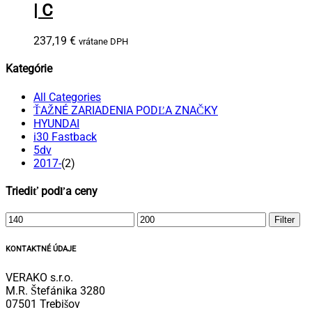
| C
237,19
€
vrátane DPH
Kategórie
All Categories
ŤAŽNÉ ZARIADENIA PODĽA ZNAČKY
HYUNDAI
i30 Fastback
5dv
2017-
(2)
Triediť podľa ceny
Minimálna
Maximálna
Filter
cena
cena
KONTAKTNÉ ÚDAJE
VERAKO s.r.o.
M.R. Štefánika 3280
07501 Trebišov