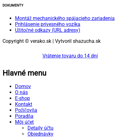
DOKUMENTY
Montáž mechanického spájacieho zariadenia
Prihlásenie prívesného vozíka
Užitočné odkazy (URL adresy)
Copyright © verako.sk | Vytvoril shazucha.sk
Vrátenie tovaru do 14 dní
Hlavné menu
Domov
O nás
E-shop
Kontakt
Požičovňa
Poradňa
Môj účet
Detaily účtu
Objednávky