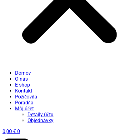
Domov
O nás
E-shop
Kontakt
Požičovňa
Poradňa
Môj účet
Detaily účtu
Objednávky
0,00
€
0