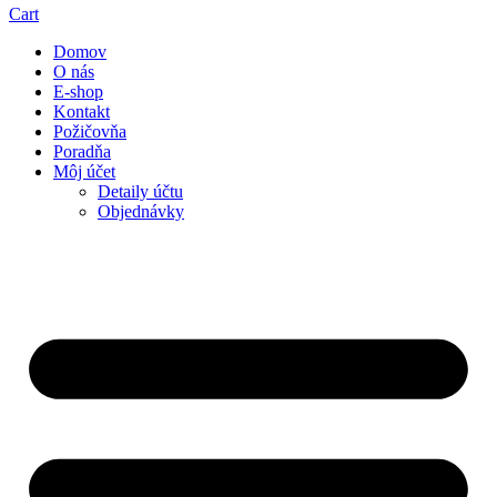
Cart
Domov
O nás
E-shop
Kontakt
Požičovňa
Poradňa
Môj účet
Detaily účtu
Objednávky