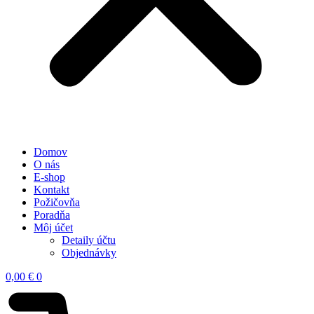
Domov
O nás
E-shop
Kontakt
Požičovňa
Poradňa
Môj účet
Detaily účtu
Objednávky
0,00
€
0