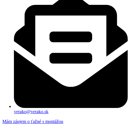
verako@verako.sk
Mám záujem o ťažné s montážou