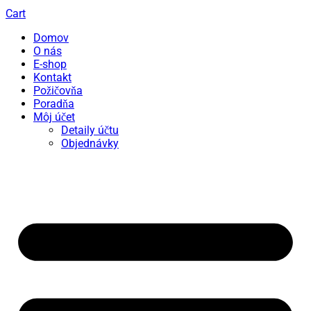
Cart
Domov
O nás
E-shop
Kontakt
Požičovňa
Poradňa
Môj účet
Detaily účtu
Objednávky