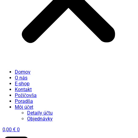
Domov
O nás
E-shop
Kontakt
Požičovňa
Poradňa
Môj účet
Detaily účtu
Objednávky
0,00
€
0