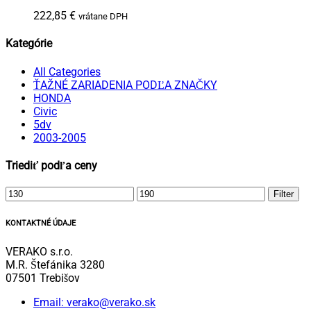
222,85
€
vrátane DPH
Kategórie
All Categories
ŤAŽNÉ ZARIADENIA PODĽA ZNAČKY
HONDA
Civic
5dv
2003-2005
Triediť podľa ceny
Minimálna
Maximálna
Filter
cena
cena
KONTAKTNÉ ÚDAJE
VERAKO s.r.o.
M.R. Štefánika 3280
07501 Trebišov
Email: verako@verako.sk