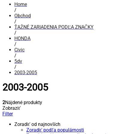
Home
/
Obchod
/
ŤAŽNÉ ZARIADENIA PODĽA ZNAČKY
/
HONDA
/
Civic
/
5dv
/
2003-2005
2003-2005
2
Nájdené produkty
Zobraziť
Filter
Zoradiť od najnovších
Zoradiť podľa populárnosti