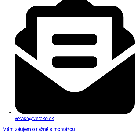
verako@verako.sk
Mám záujem o ťažné s montážou