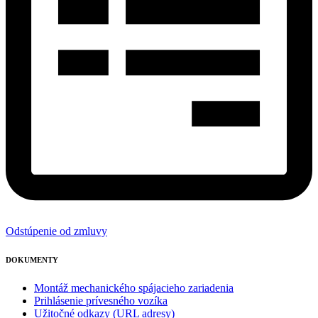
Odstúpenie od zmluvy
DOKUMENTY
Montáž mechanického spájacieho zariadenia
Prihlásenie prívesného vozíka
Užitočné odkazy (URL adresy)