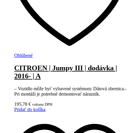
Oblúbené
CITROEN | Jumpy III | dodávka |
2016- | A
– Vozidlo môže byť vybavené systémom: Dátová zbernica.-
Pri montáži je potrebné demontovať nárazník.
195,78
€
vrátane DPH
Pridať do košíka