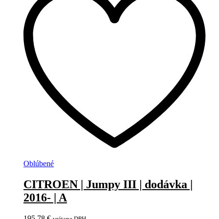
Oblúbené
CITROEN | Jumpy III | dodávka |
2016- | A
195,78
€
vrátane DPH