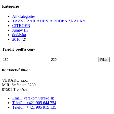
Kategórie
All Categories
ŤAŽNÉ ZARIADENIA PODĽA ZNAČKY
CITROEN
Jumpy III
dodávka
2016-
(2)
Triediť podľa ceny
Minimálna
Maximálna
Filter
cena
cena
KONTAKTNÉ ÚDAJE
VERAKO s.r.o.
M.R. Štefánika 3280
07501 Trebišov
Email: verako@verako.sk
Telefón: +421 905 644 754
Telefón: +421 905 915 135