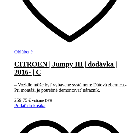
Oblúbené
CITROEN | Jumpy III | dodávka |
2016- | C
– Vozidlo môže byť vybavené systémom: Dátová zbernica.-
Pri montáži je potrebné demontovať nárazník.
259,75
€
vrátane DPH
Pridať do košíka