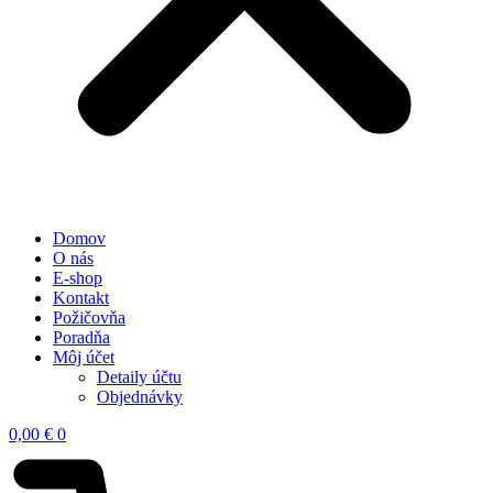
Domov
O nás
E-shop
Kontakt
Požičovňa
Poradňa
Môj účet
Detaily účtu
Objednávky
0,00
€
0