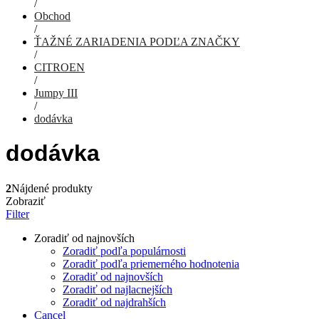
/
Obchod
/
ŤAŽNÉ ZARIADENIA PODĽA ZNAČKY
/
CITROEN
/
Jumpy III
/
dodávka
dodávka
2
Nájdené produkty
Zobraziť
Filter
Zoradiť od najnovších
Zoradiť podľa populárnosti
Zoradiť podľa priemerného hodnotenia
Zoradiť od najnovších
Zoradiť od najlacnejších
Zoradiť od najdrahších
Cancel