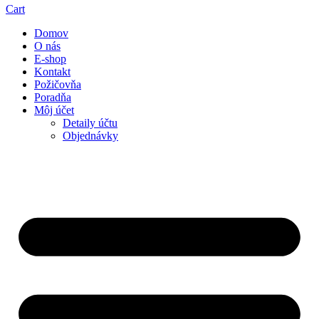
Cart
Domov
O nás
E-shop
Kontakt
Požičovňa
Poradňa
Môj účet
Detaily účtu
Objednávky