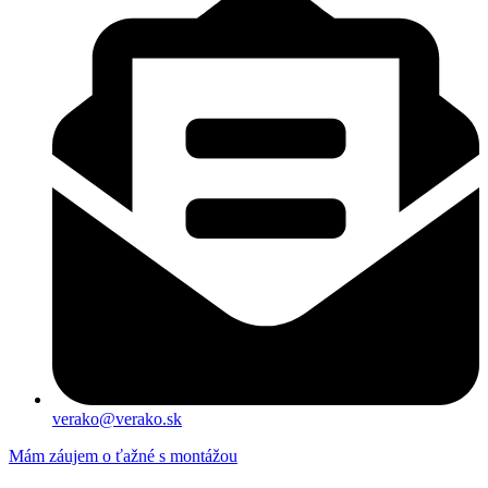
verako@verako.sk
Mám záujem o ťažné s montážou