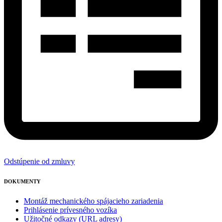
Odstúpenie od zmluvy
DOKUMENTY
Montáž mechanického spájacieho zariadenia
Prihlásenie prívesného vozíka
Užitočné odkazy (URL adresy)