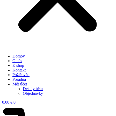
Domov
O nás
E-shop
Kontakt
Požičovňa
Poradňa
Môj účet
Detaily účtu
Objednávky
0,00
€
0