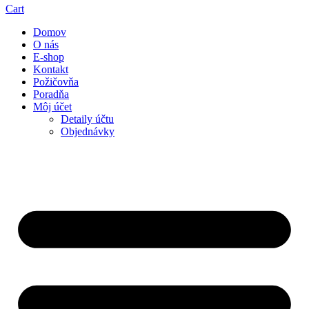
Cart
Domov
O nás
E-shop
Kontakt
Požičovňa
Poradňa
Môj účet
Detaily účtu
Objednávky