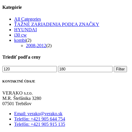
Kategórie
All Categories
ŤAŽNÉ ZARIADENIA PODĽA ZNAČKY
HYUNDAI
i30 cw
kombi
(2)
2008-2012
(2)
Triediť podľa ceny
Minimálna
Maximálna
Filter
cena
cena
KONTAKTNÉ ÚDAJE
VERAKO s.r.o.
M.R. Štefánika 3280
07501 Trebišov
Email: verako@verako.sk
Telefón: +421 905 644 754
Telefón: +421 905 915 135