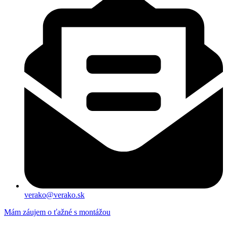
verako@verako.sk
Mám záujem o ťažné s montážou