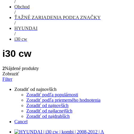
/
Obchod
/
ŤAŽNÉ ZARIADENIA PODĽA ZNAČKY
/
HYUNDAI
/
i30 cw
i30 cw
2
Nájdené produkty
Zobraziť
Filter
Zoradiť od najnovších
Zoradiť podľa populárnosti
Zoradiť podľa priemerného hodnotenia
Zoradiť od najnovších
Zoradiť od najlacnejších
Zoradiť od najdrahších
Cancel