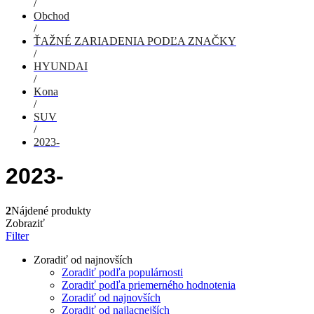
/
Obchod
/
ŤAŽNÉ ZARIADENIA PODĽA ZNAČKY
/
HYUNDAI
/
Kona
/
SUV
/
2023-
2023-
2
Nájdené produkty
Zobraziť
Filter
Zoradiť od najnovších
Zoradiť podľa populárnosti
Zoradiť podľa priemerného hodnotenia
Zoradiť od najnovších
Zoradiť od najlacnejších