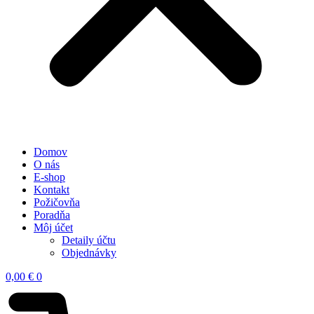
Domov
O nás
E-shop
Kontakt
Požičovňa
Poradňa
Môj účet
Detaily účtu
Objednávky
0,00
€
0