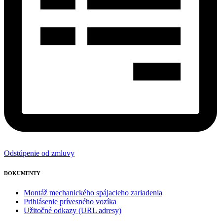
Odstúpenie od zmluvy
DOKUMENTY
Montáž mechanického spájacieho zariadenia
Prihlásenie prívesného vozíka
Užitočné odkazy (URL adresy)