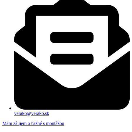
verako@verako.sk
Mám záujem o ťažné s montážou