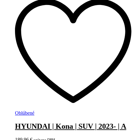
Oblúbené
HYUNDAI | Kona | SUV | 2023- | A
189,96
€
vrátane DPH