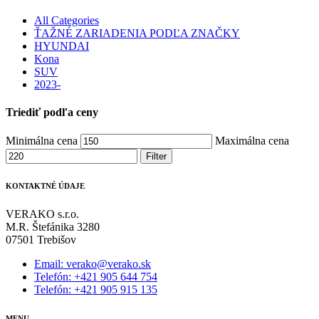
All Categories
ŤAŽNÉ ZARIADENIA PODĽA ZNAČKY
HYUNDAI
Kona
SUV
2023-
Triediť podľa ceny
Minimálna cena
Maximálna cena
Filter
KONTAKTNÉ ÚDAJE
VERAKO s.r.o.
M.R. Štefánika 3280
07501 Trebišov
Email: verako@verako.sk
Telefón: +421 905 644 754
Telefón: +421 905 915 135
MENU