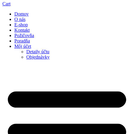
Cart
Domov
O nás
E-shop
Kontakt
Požičovňa
Poradňa
Môj účet
Detaily účtu
Objednávky