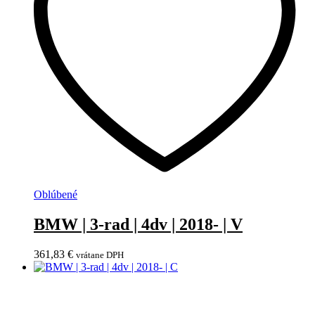
Oblúbené
BMW | 3-rad | 4dv | 2018- | V
361,83
€
vrátane DPH