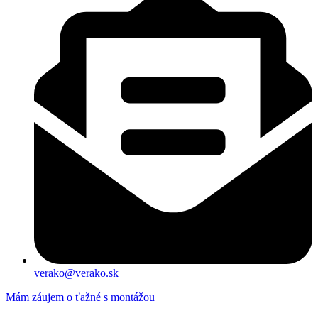
verako@verako.sk
Mám záujem o ťažné s montážou