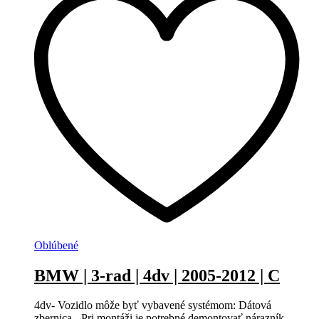
Oblúbené
BMW | 3-rad | 4dv | 2005-2012 | C
4dv- Vozidlo môže byť vybavené systémom: Dátová
zbernica.- Pri montáži je potrebné demontovať nárazník.-