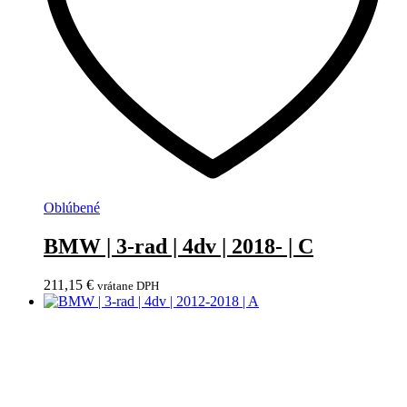
Oblúbené
BMW | 3-rad | 4dv | 2018- | C
211,15
€
vrátane DPH