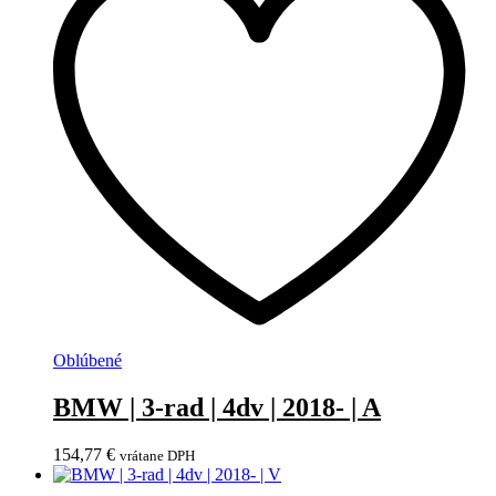
Oblúbené
BMW | 3-rad | 4dv | 2018- | A
154,77
€
vrátane DPH