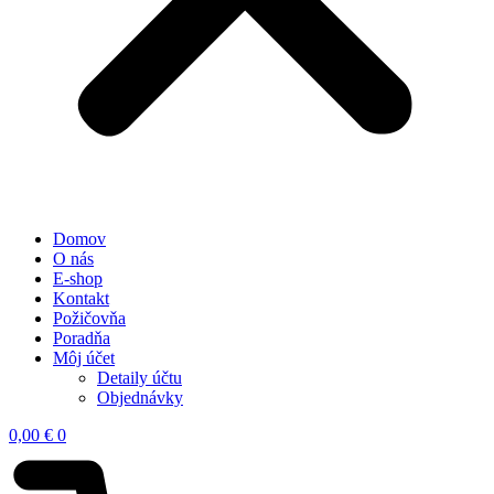
Domov
O nás
E-shop
Kontakt
Požičovňa
Poradňa
Môj účet
Detaily účtu
Objednávky
0,00
€
0