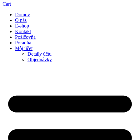
Cart
Domov
O nás
E-shop
Kontakt
Požičovňa
Poradňa
Môj účet
Detaily účtu
Objednávky