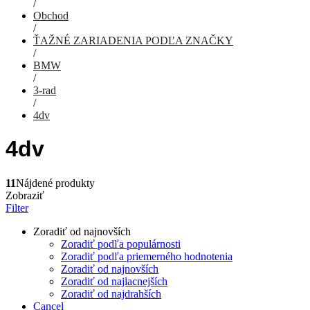
/
Obchod
/
ŤAŽNÉ ZARIADENIA PODĽA ZNAČKY
/
BMW
/
3-rad
/
4dv
4dv
11
Nájdené produkty
Zobraziť
Filter
Zoradiť od najnovších
Zoradiť podľa populárnosti
Zoradiť podľa priemerného hodnotenia
Zoradiť od najnovších
Zoradiť od najlacnejších
Zoradiť od najdrahších
Cancel