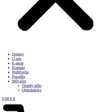
Domov
O nás
E-shop
Kontakt
Požičovňa
Poradňa
Môj účet
Detaily účtu
Objednávky
0,00
€
0