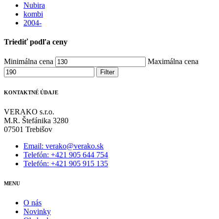
Nubira
kombi
2004-
Triediť podľa ceny
Minimálna cena
Maximálna cena
Filter
KONTAKTNÉ ÚDAJE
VERAKO s.r.o.
M.R. Štefánika 3280
07501 Trebišov
Email: verako@verako.sk
Telefón: +421 905 644 754
Telefón: +421 905 915 135
MENU
O nás
Novinky