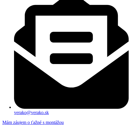
verako@verako.sk
Mám záujem o ťažné s montážou