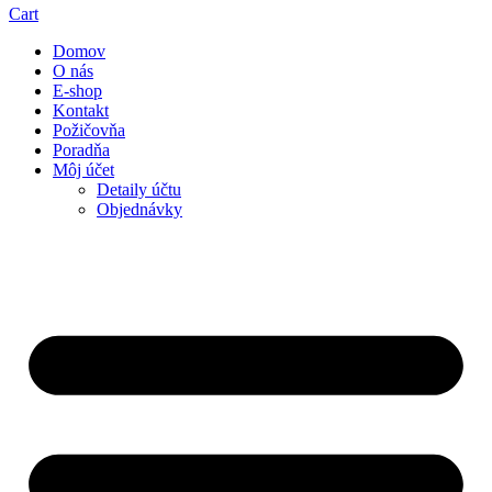
Cart
Domov
O nás
E-shop
Kontakt
Požičovňa
Poradňa
Môj účet
Detaily účtu
Objednávky