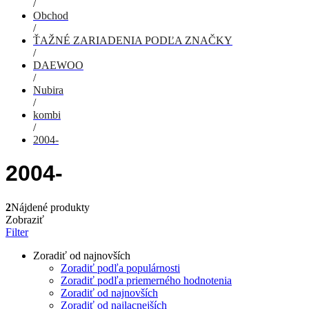
/
Obchod
/
ŤAŽNÉ ZARIADENIA PODĽA ZNAČKY
/
DAEWOO
/
Nubira
/
kombi
/
2004-
2004-
2
Nájdené produkty
Zobraziť
Filter
Zoradiť od najnovších
Zoradiť podľa populárnosti
Zoradiť podľa priemerného hodnotenia
Zoradiť od najnovších
Zoradiť od najlacnejších