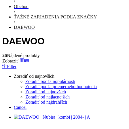
/
Obchod
/
ŤAŽNÉ ZARIADENIA PODĽA ZNAČKY
/
DAEWOO
DAEWOO
26
Nájdené produkty
Zobraziť
Filter
Zoradiť od najnovších
Zoradiť podľa populárnosti
Zoradiť podľa priemerného hodnotenia
Zoradiť od najnovších
Zoradiť od najlacnejších
Zoradiť od najdrahších
Cancel