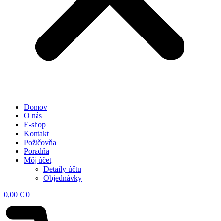
Domov
O nás
E-shop
Kontakt
Požičovňa
Poradňa
Môj účet
Detaily účtu
Objednávky
0,00
€
0