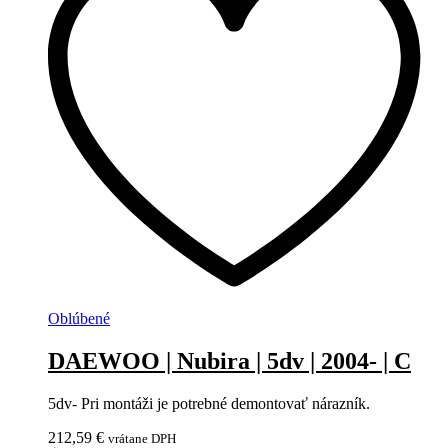
Oblúbené
DAEWOO | Nubira | 5dv | 2004- | C
5dv- Pri montáži je potrebné demontovať nárazník.
212,59
€
vrátane DPH