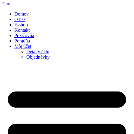
Cart
Domov
O nás
E-shop
Kontakt
Požičovňa
Poradňa
Môj účet
Detaily účtu
Objednávky