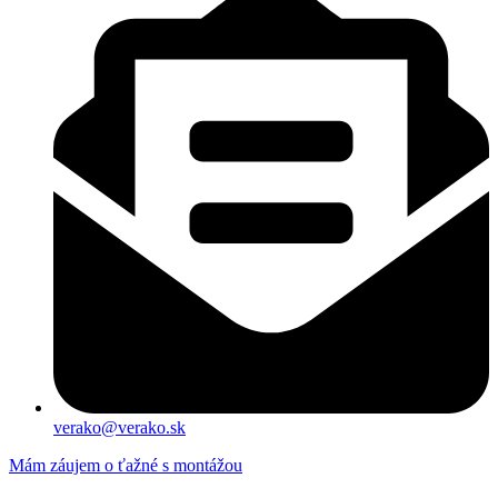
verako@verako.sk
Mám záujem o ťažné s montážou