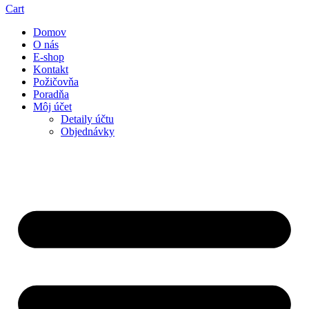
Cart
Domov
O nás
E-shop
Kontakt
Požičovňa
Poradňa
Môj účet
Detaily účtu
Objednávky