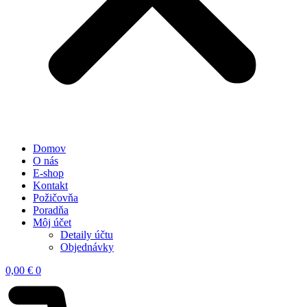
Domov
O nás
E-shop
Kontakt
Požičovňa
Poradňa
Môj účet
Detaily účtu
Objednávky
0,00
€
0