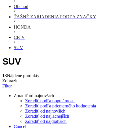
/
Obchod
/
ŤAŽNÉ ZARIADENIA PODĽA ZNAČKY
/
HONDA
/
CR-V
/
SUV
SUV
13
Nájdené produkty
Zobraziť
Filter
Zoradiť od najnovších
Zoradiť podľa populárnosti
Zoradiť podľa priemerného hodnotenia
Zoradiť od najnovších
Zoradiť od najlacnejších
Zoradiť od najdrahších
Cancel