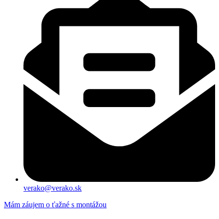
verako@verako.sk
Mám záujem o ťažné s montážou