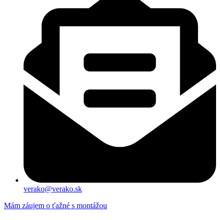
verako@verako.sk
Mám záujem o ťažné s montážou