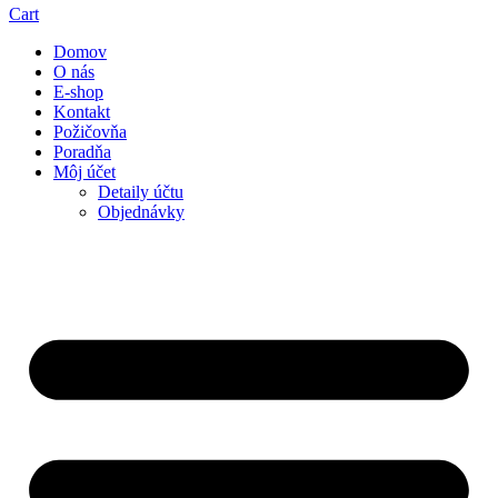
Cart
Domov
O nás
E-shop
Kontakt
Požičovňa
Poradňa
Môj účet
Detaily účtu
Objednávky