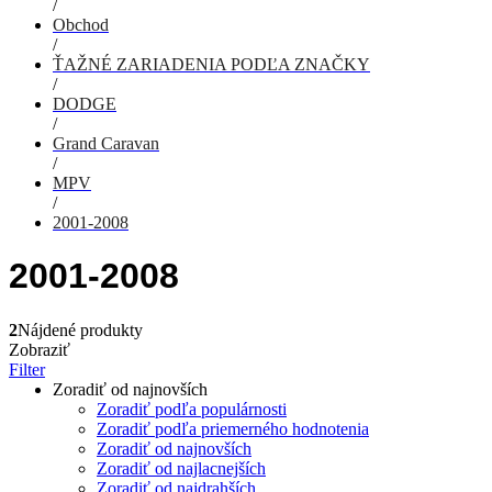
/
Obchod
/
ŤAŽNÉ ZARIADENIA PODĽA ZNAČKY
/
DODGE
/
Grand Caravan
/
MPV
/
2001-2008
2001-2008
2
Nájdené produkty
Zobraziť
Filter
Zoradiť od najnovších
Zoradiť podľa populárnosti
Zoradiť podľa priemerného hodnotenia
Zoradiť od najnovších
Zoradiť od najlacnejších
Zoradiť od najdrahších