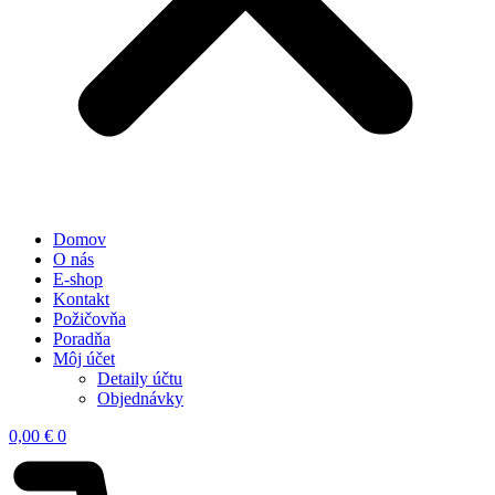
Domov
O nás
E-shop
Kontakt
Požičovňa
Poradňa
Môj účet
Detaily účtu
Objednávky
0,00
€
0