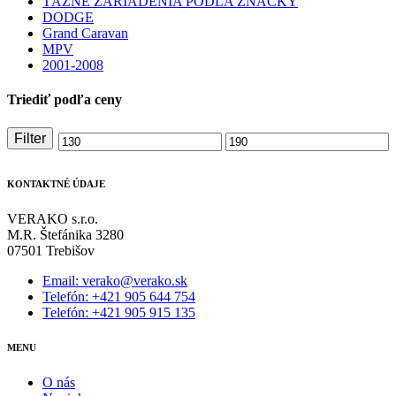
ŤAŽNÉ ZARIADENIA PODĽA ZNAČKY
DODGE
Grand Caravan
MPV
2001-2008
Triediť podľa ceny
Filter
Minimálna
Maximálna
cena
cena
KONTAKTNÉ ÚDAJE
VERAKO s.r.o.
M.R. Štefánika 3280
07501 Trebišov
Email: verako@verako.sk
Telefón: +421 905 644 754
Telefón: +421 905 915 135
MENU
O nás