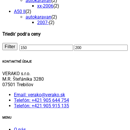
autokaravan
(2)
xx-2006
(2)
A50 II
(2)
autokaravan
(2)
2007-
(2)
Triediť podľa ceny
Filter
Minimálna
Maximálna
cena
cena
KONTAKTNÉ ÚDAJE
VERAKO s.r.o.
M.R. Štefánika 3280
07501 Trebišov
Email: verako@verako.sk
Telefón: +421 905 644 754
Telefón: +421 905 915 135
MENU
O nás