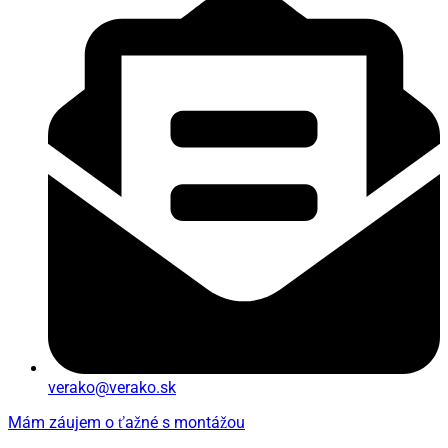
verako@verako.sk
Mám záujem o ťažné s montážou