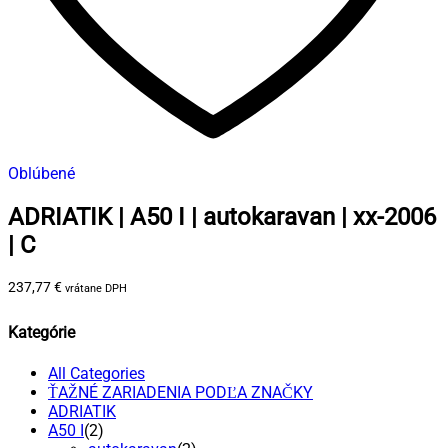
Oblúbené
ADRIATIK | A50 I | autokaravan | xx-2006
| C
237,77
€
vrátane DPH
Kategórie
All Categories
ŤAŽNÉ ZARIADENIA PODĽA ZNAČKY
ADRIATIK
A50 I
(2)