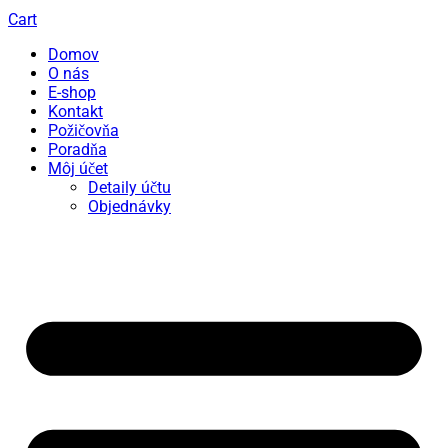
Cart
Domov
O nás
E-shop
Kontakt
Požičovňa
Poradňa
Môj účet
Detaily účtu
Objednávky