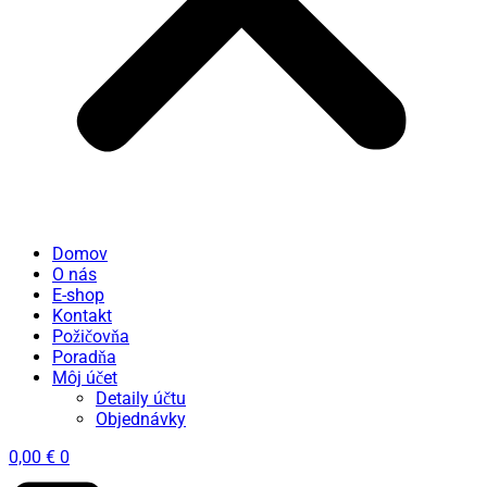
Domov
O nás
E-shop
Kontakt
Požičovňa
Poradňa
Môj účet
Detaily účtu
Objednávky
0,00
€
0