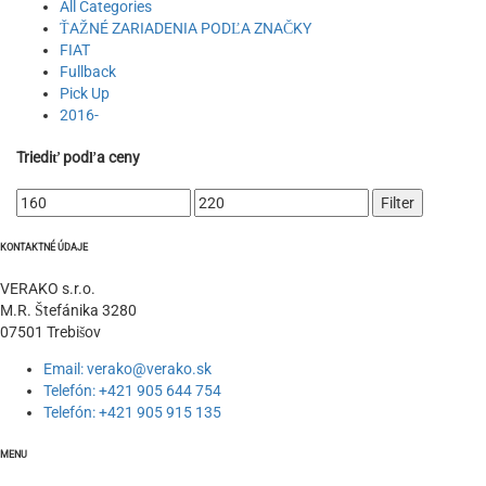
All Categories
ŤAŽNÉ ZARIADENIA PODĽA ZNAČKY
FIAT
Fullback
Pick Up
2016-
Triediť podľa ceny
Minimálna
Maximálna
Filter
cena
cena
KONTAKTNÉ ÚDAJE
VERAKO s.r.o.
M.R. Štefánika 3280
07501 Trebišov
Email: verako@verako.sk
Telefón: +421 905 644 754
Telefón: +421 905 915 135
MENU