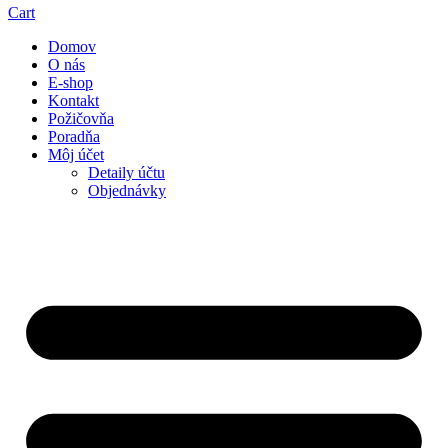
Cart
Domov
O nás
E-shop
Kontakt
Požičovňa
Poradňa
Môj účet
Detaily účtu
Objednávky