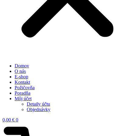
Domov
O nás
E-shop
Kontakt
Požičovňa
Poradňa
Môj účet
Detaily účtu
Objednávky
0,00
€
0