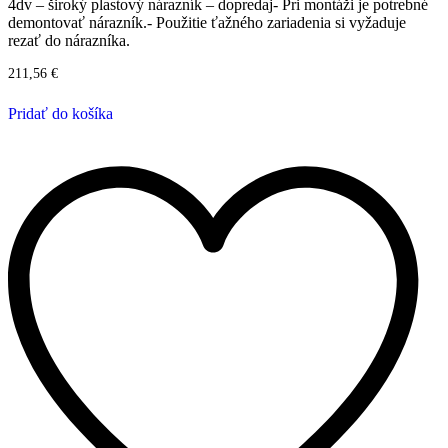
4dv – široký plastový nárazník – dopredaj- Pri montáži je potrebné
demontovať nárazník.- Použitie ťažného zariadenia si vyžaduje
rezať do nárazníka.
211,56
€
Pridať do košíka