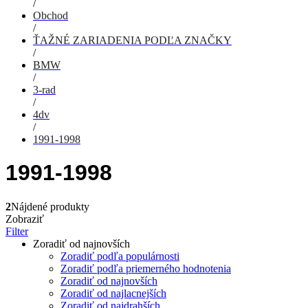
/
Obchod
/
ŤAŽNÉ ZARIADENIA PODĽA ZNAČKY
/
BMW
/
3-rad
/
4dv
/
1991-1998
1991-1998
2
Nájdené produkty
Zobraziť
Filter
Zoradiť od najnovších
Zoradiť podľa populárnosti
Zoradiť podľa priemerného hodnotenia
Zoradiť od najnovších
Zoradiť od najlacnejších
Zoradiť od najdrahších