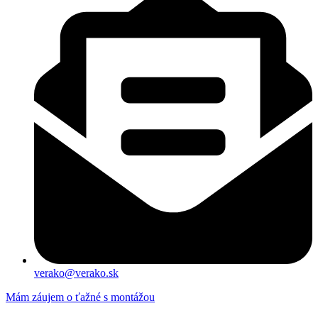
verako@verako.sk
Mám záujem o ťažné s montážou