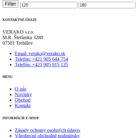
Filter
Minimálna
Maximálna
cena
cena
KONTAKTNÉ ÚDAJE
VERAKO s.r.o.
M.R. Štefánika 3280
07501 Trebišov
Email: verako@verako.sk
Telefón: +421 905 644 754
Telefón: +421 905 915 135
MENU
O nás
Novinky
Obchod
Kontakt
INFORMÁCIE E-SHOP
Zásady ochrany osobných údajov
Všeobecné obchodné podmienky