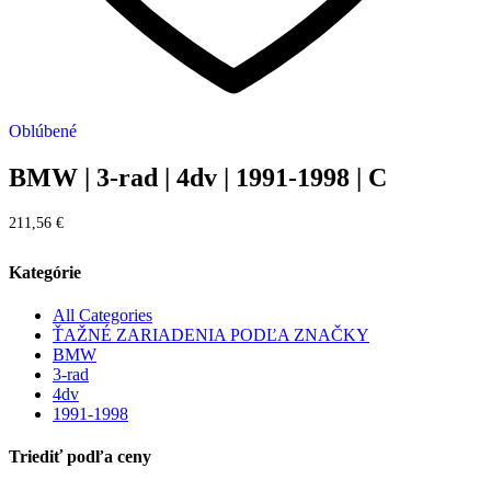
Oblúbené
BMW | 3-rad | 4dv | 1991-1998 | C
211,56
€
Kategórie
All Categories
ŤAŽNÉ ZARIADENIA PODĽA ZNAČKY
BMW
3-rad
4dv
1991-1998
Triediť podľa ceny