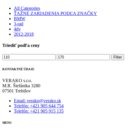
All Categories
ŤAŽNÉ ZARIADENIA PODĽA ZNAČKY
BMW
3-rad
4dv
2012-2018
Triediť podľa ceny
Minimálna
Maximálna
Filter
cena
cena
KONTAKTNÉ ÚDAJE
VERAKO s.r.o.
M.R. Štefánika 3280
07501 Trebišov
Email: verako@verako.sk
Telefón: +421 905 644 754
Telefón: +421 905 915 135
MENU