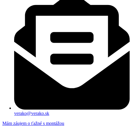
verako@verako.sk
Mám záujem o ťažné s montážou