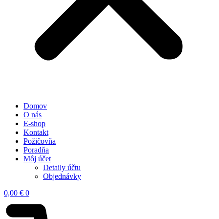
Domov
O nás
E-shop
Kontakt
Požičovňa
Poradňa
Môj účet
Detaily účtu
Objednávky
0,00
€
0