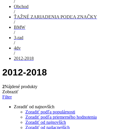
/
Obchod
/
ŤAŽNÉ ZARIADENIA PODĽA ZNAČKY
/
BMW
/
3-rad
/
4dv
/
2012-2018
2012-2018
2
Nájdené produkty
Zobraziť
Filter
Zoradiť od najnovších
Zoradiť podľa populárnosti
Zoradiť podľa priemerného hodnotenia
Zoradiť od najnovších
Zoradiť od najlacnejších