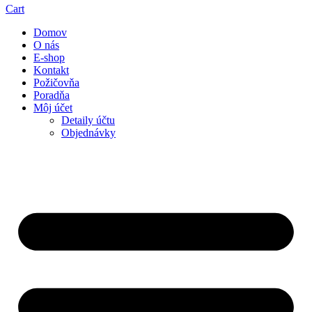
Cart
Domov
O nás
E-shop
Kontakt
Požičovňa
Poradňa
Môj účet
Detaily účtu
Objednávky