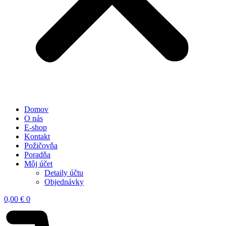
Domov
O nás
E-shop
Kontakt
Požičovňa
Poradňa
Môj účet
Detaily účtu
Objednávky
0,00
€
0