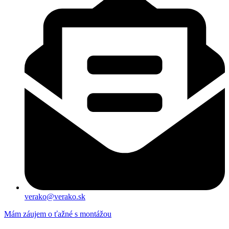
verako@verako.sk
Mám záujem o ťažné s montážou