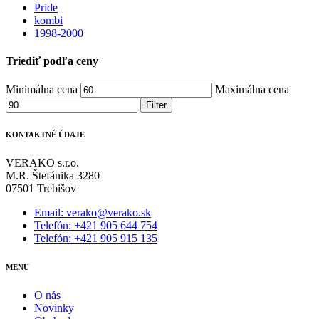
Pride
kombi
1998-2000
Triediť podľa ceny
Minimálna cena
Maximálna cena
Filter
KONTAKTNÉ ÚDAJE
VERAKO s.r.o.
M.R. Štefánika 3280
07501 Trebišov
Email: verako@verako.sk
Telefón: +421 905 644 754
Telefón: +421 905 915 135
MENU
O nás
Novinky