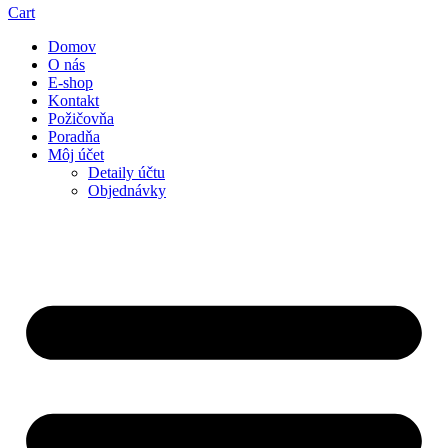
Cart
Domov
O nás
E-shop
Kontakt
Požičovňa
Poradňa
Môj účet
Detaily účtu
Objednávky