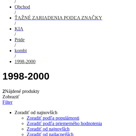
/
Obchod
/
ŤAŽNÉ ZARIADENIA PODĽA ZNAČKY
/
KIA
/
Pride
/
kombi
/
1998-2000
1998-2000
2
Nájdené produkty
Zobraziť
Filter
Zoradiť od najnovších
Zoradiť podľa populárnosti
Zoradiť podľa priemerného hodnotenia
Zoradiť od najnovších
Zoradiť od najlacnejších