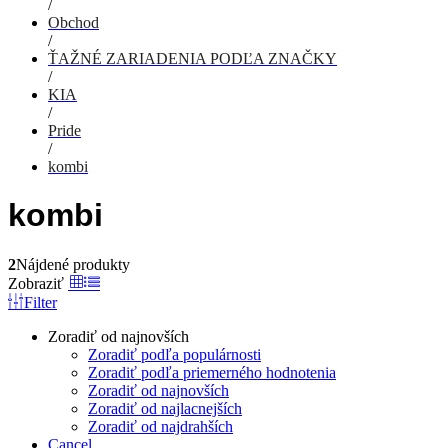
/
Obchod
/
ŤAŽNÉ ZARIADENIA PODĽA ZNAČKY
/
KIA
/
Pride
/
kombi
kombi
2
Nájdené produkty
Zobraziť
Filter
Zoradiť od najnovších
Zoradiť podľa populárnosti
Zoradiť podľa priemerného hodnotenia
Zoradiť od najnovších
Zoradiť od najlacnejších
Zoradiť od najdrahších
Cancel