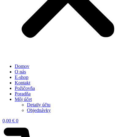
Domov
O nás
E-shop
Kontakt
Požičovňa
Poradňa
Môj účet
Detaily účtu
Objednávky
0,00
€
0