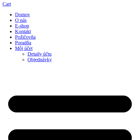
Cart
Domov
O nás
E-shop
Kontakt
Požičovňa
Poradňa
Môj účet
Detaily účtu
Objednávky