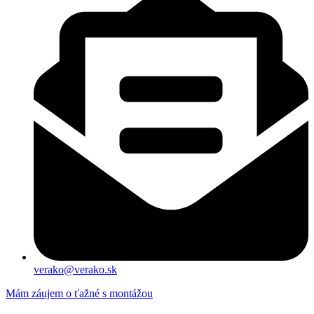
verako@verako.sk
Mám záujem o ťažné s montážou