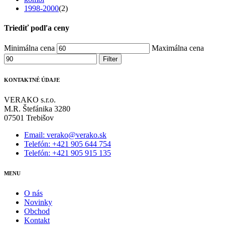
1998-2000
(2)
Triediť podľa ceny
Minimálna cena
Maximálna cena
Filter
KONTAKTNÉ ÚDAJE
VERAKO s.r.o.
M.R. Štefánika 3280
07501 Trebišov
Email: verako@verako.sk
Telefón: +421 905 644 754
Telefón: +421 905 915 135
MENU
O nás
Novinky
Obchod
Kontakt