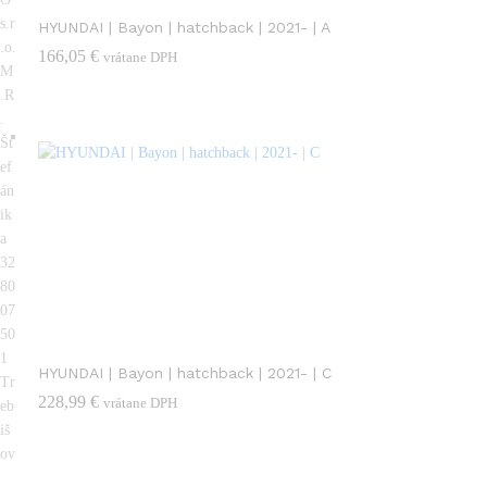
s.r
HYUNDAI | Bayon | hatchback | 2021- | A
.o.
166,05
€
vrátane DPH
M
.R
.
Št
ef
án
ik
a
32
80
07
50
1
HYUNDAI | Bayon | hatchback | 2021- | C
Tr
228,99
€
vrátane DPH
eb
iš
ov