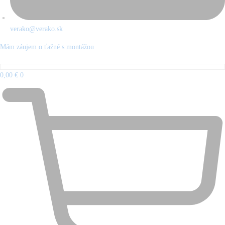
verako@verako.sk
Mám záujem o ťažné s montážou
0,00
€
0