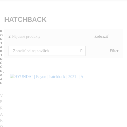
HATCHBACK
K
O
2
Nájdené produkty
Zobraziť
N
T
A
Filter
Zoradiť od najnovších
K
T
N
É
Ú
D
A
J
E
V
E
R
A
K
O