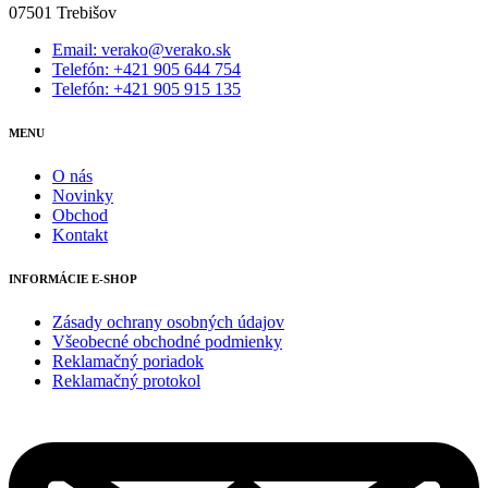
07501 Trebišov
Email: verako@verako.sk
Telefón: +421 905 644 754
Telefón: +421 905 915 135
MENU
O nás
Novinky
Obchod
Kontakt
INFORMÁCIE E-SHOP
Zásady ochrany osobných údajov
Všeobecné obchodné podmienky
Reklamačný poriadok
Reklamačný protokol