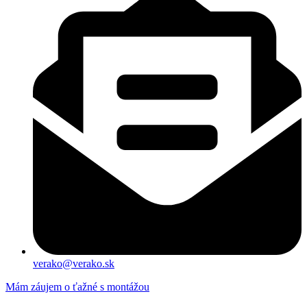
verako@verako.sk
Mám záujem o ťažné s montážou