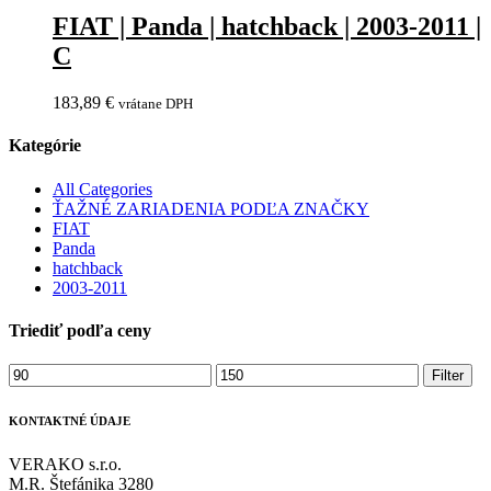
FIAT | Panda | hatchback | 2003-2011 |
C
183,89
€
vrátane DPH
Kategórie
All Categories
ŤAŽNÉ ZARIADENIA PODĽA ZNAČKY
FIAT
Panda
hatchback
2003-2011
Triediť podľa ceny
Minimálna
Maximálna
Filter
cena
cena
KONTAKTNÉ ÚDAJE
VERAKO s.r.o.
M.R. Štefánika 3280