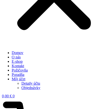
Domov
O nás
E-shop
Kontakt
Požičovňa
Poradňa
Môj účet
Detaily účtu
Objednávky
0,00
€
0