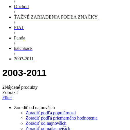
/
Obchod
/
ŤAŽNÉ ZARIADENIA PODĽA ZNAČKY
/
FIAT
/
Panda
/
hatchback
/
2003-2011
2003-2011
2
Nájdené produkty
Zobraziť
Filter
Zoradiť od najnovších
Zoradiť podľa populárnosti
Zoradiť podľa priemerného hodnotenia
Zoradiť od najnovších
Zoradiť od najlacnejších