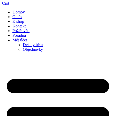
Cart
Domov
O nás
E-shop
Kontakt
Požičovňa
Poradňa
Môj účet
Detaily účtu
Objednávky