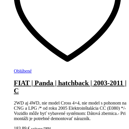
Oblúbené
FIAT | Panda | hatchback | 2003-2011 |
C
2WD aj 4WD, nie model Cross 4×4, nie model s pohonom na
CNG a LPG /* od roku 2005 Elektroinštalácia CC (E080) */-
Vozidlo môže byť vybavené systémom: Dátová zbernica.- Pri
montáži je potrebné demontovať nárazník.
183,89
€
vrátane DPH