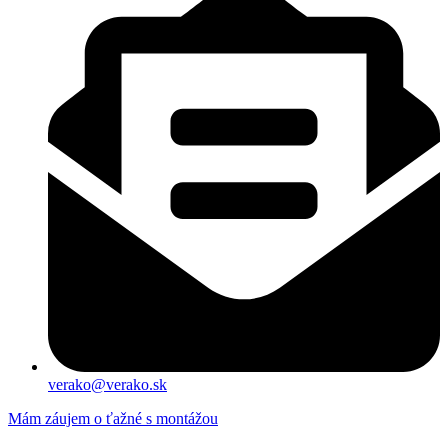
verako@verako.sk
Mám záujem o ťažné s montážou