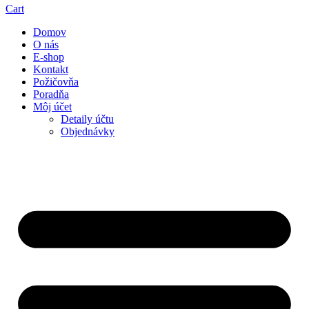
Cart
Domov
O nás
E-shop
Kontakt
Požičovňa
Poradňa
Môj účet
Detaily účtu
Objednávky