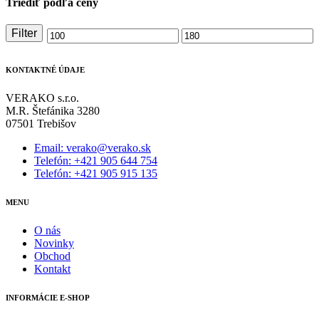
Triediť podľa ceny
Filter
Minimálna
Maximálna
cena
cena
KONTAKTNÉ ÚDAJE
VERAKO s.r.o.
M.R. Štefánika 3280
07501 Trebišov
Email: verako@verako.sk
Telefón: +421 905 644 754
Telefón: +421 905 915 135
MENU
O nás
Novinky
Obchod
Kontakt
INFORMÁCIE E-SHOP