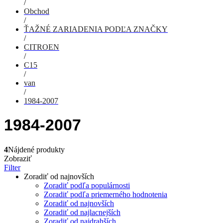
/
Obchod
/
ŤAŽNÉ ZARIADENIA PODĽA ZNAČKY
/
CITROEN
/
C15
/
van
/
1984-2007
1984-2007
4
Nájdené produkty
Zobraziť
Filter
Zoradiť od najnovších
Zoradiť podľa populárnosti
Zoradiť podľa priemerného hodnotenia
Zoradiť od najnovších
Zoradiť od najlacnejších
Zoradiť od najdrahších