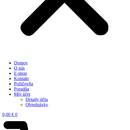
Domov
O nás
E-shop
Kontakt
Požičovňa
Poradňa
Môj účet
Detaily účtu
Objednávky
0,00
€
0