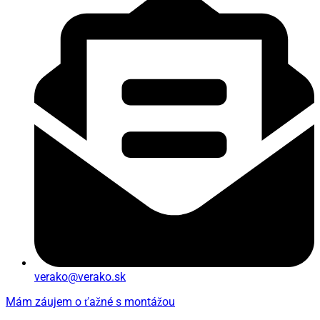
verako@verako.sk
Mám záujem o ťažné s montážou