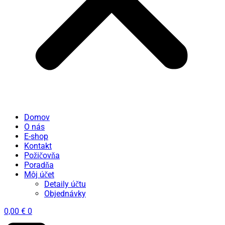
Domov
O nás
E-shop
Kontakt
Požičovňa
Poradňa
Môj účet
Detaily účtu
Objednávky
0,00
€
0