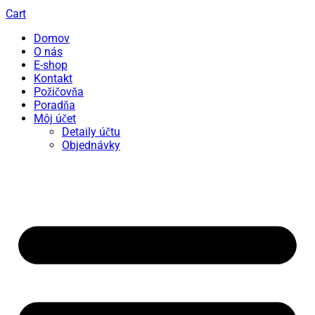
Cart
Domov
O nás
E-shop
Kontakt
Požičovňa
Poradňa
Môj účet
Detaily účtu
Objednávky