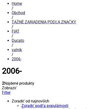
Home
/
Obchod
/
ŤAŽNÉ ZARIADENIA PODĽA ZNAČKY
/
FIAT
/
Ducato
/
valník
/
2006-
2006-
2
Nájdené produkty
Zobraziť
Filter
Zoradiť od najnovších
Zoradiť podľa populárnosti