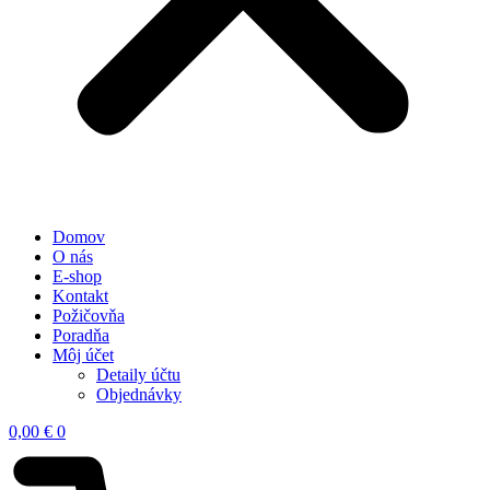
Domov
O nás
E-shop
Kontakt
Požičovňa
Poradňa
Môj účet
Detaily účtu
Objednávky
0,00
€
0