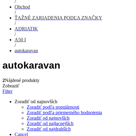
/
Obchod
/
ŤAŽNÉ ZARIADENIA PODĽA ZNAČKY
/
ADRIATIK
/
A50 I
/
autokaravan
autokaravan
2
Nájdené produkty
Zobraziť
Filter
Zoradiť od najnovších
Zoradiť podľa populárnosti
Zoradiť podľa priemerného hodnotenia
Zoradiť od najnovších
Zoradiť od najlacnejších
Zoradiť od najdrahších
Cancel