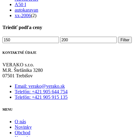
A50 I
autokaravan
xx-2006
(2)
Triediť podľa ceny
Minimálna
Maximálna
Filter
cena
cena
KONTAKTNÉ ÚDAJE
VERAKO s.r.o.
M.R. Štefánika 3280
07501 Trebišov
Email: verako@verako.sk
Telefón: +421 905 644 754
Telefón: +421 905 915 135
MENU
O nás
Novinky
Obchod