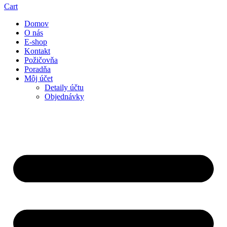
Cart
Domov
O nás
E-shop
Kontakt
Požičovňa
Poradňa
Môj účet
Detaily účtu
Objednávky