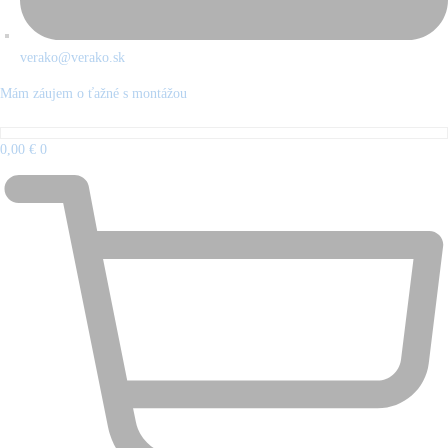
verako@verako.sk
Mám záujem o ťažné s montážou
0,00
€
0