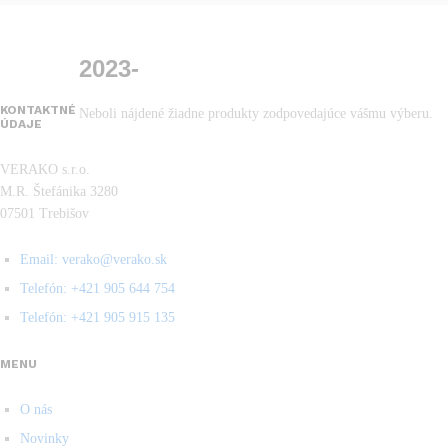
2023-
KONTAKTNÉ
Neboli nájdené žiadne produkty zodpovedajúce vášmu výberu.
ÚDAJE
VERAKO s.r.o.
M.R. Štefánika 3280
07501 Trebišov
Email: verako@verako.sk
Telefón: +421 905 644 754
Telefón: +421 905 915 135
MENU
O nás
Novinky