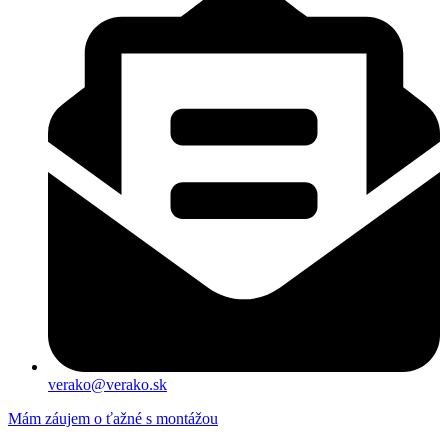
verako@verako.sk
Mám záujem o ťažné s montážou