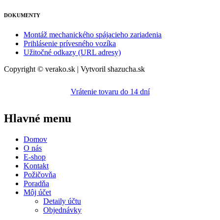
DOKUMENTY
Montáž mechanického spájacieho zariadenia
Prihlásenie prívesného vozíka
Užitočné odkazy (URL adresy)
Copyright © verako.sk | Vytvoril shazucha.sk
Vrátenie tovaru do 14 dní
Hlavné menu
Domov
O nás
E-shop
Kontakt
Požičovňa
Poradňa
Môj účet
Detaily účtu
Objednávky