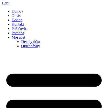
Cart
Domov
O nás
E-shop
Kontakt
Požičovňa
Poradňa
Môj účet
Detaily účtu
Objednávky