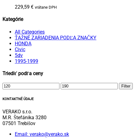
229,59
€
vrátane DPH
Kategórie
All Categories
ŤAŽNÉ ZARIADENIA PODĽA ZNAČKY
HONDA
Civic
5dv
1995-1999
Triediť podľa ceny
Minimálna
Maximálna
Filter
cena
cena
KONTAKTNÉ ÚDAJE
VERAKO s.r.o.
M.R. Štefánika 3280
07501 Trebišov
Email: verako@verako.sk