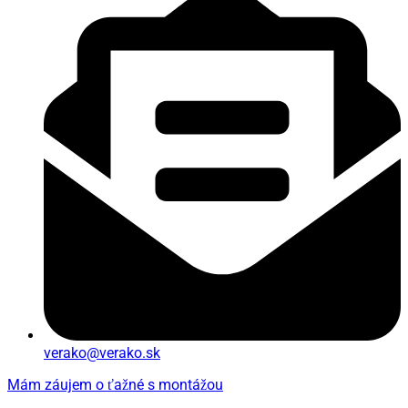
verako@verako.sk
Mám záujem o ťažné s montážou