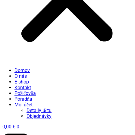
Domov
O nás
E-shop
Kontakt
Požičovňa
Poradňa
Môj účet
Detaily účtu
Objednávky
0,00
€
0