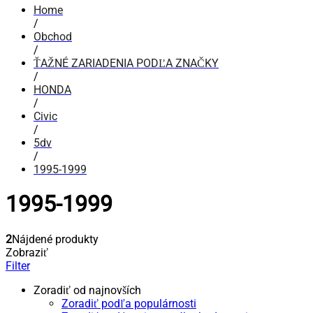
Home
/
Obchod
/
ŤAŽNÉ ZARIADENIA PODĽA ZNAČKY
/
HONDA
/
Civic
/
5dv
/
1995-1999
1995-1999
2
Nájdené produkty
Zobraziť
Filter
Zoradiť od najnovších
Zoradiť podľa populárnosti