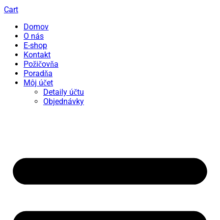
Cart
Domov
O nás
E-shop
Kontakt
Požičovňa
Poradňa
Môj účet
Detaily účtu
Objednávky