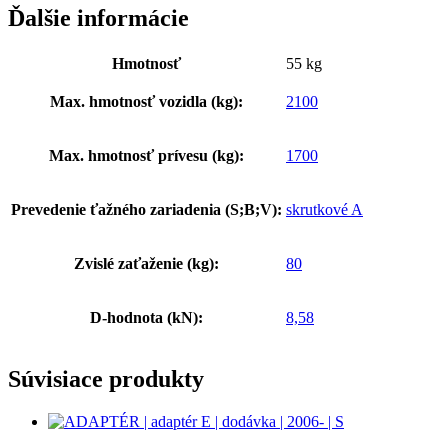
Ďalšie informácie
Hmotnosť
55 kg
Max. hmotnosť vozidla (kg):
2100
Max. hmotnosť prívesu (kg):
1700
Prevedenie ťažného zariadenia (S;B;V):
skrutkové A
Zvislé zaťaženie (kg):
80
D-hodnota (kN):
8,58
Súvisiace produkty