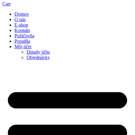
Cart
Domov
O nás
E-shop
Kontakt
Požičovňa
Poradňa
Môj účet
Detaily účtu
Objednávky