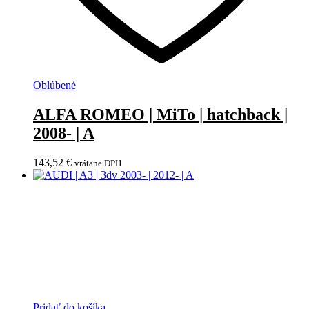
Oblúbené
ALFA ROMEO | MiTo | hatchback |
2008- | A
143,52
€
vrátane DPH
Pridať do košíka