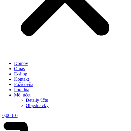
Domov
O nás
E-shop
Kontakt
Požičovňa
Poradňa
Môj účet
Detaily účtu
Objednávky
0,00
€
0