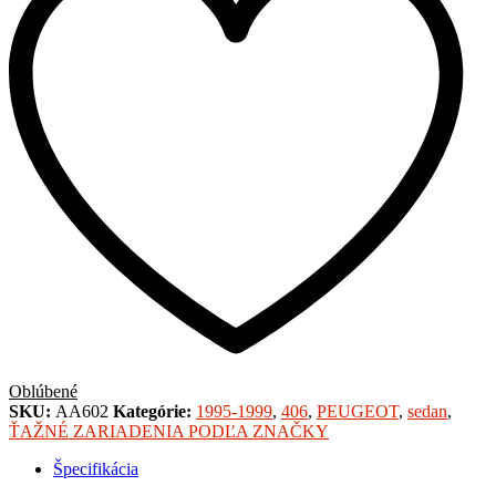
Oblúbené
SKU:
AA602
Kategórie:
1995-1999
,
406
,
PEUGEOT
,
sedan
,
ŤAŽNÉ ZARIADENIA PODĽA ZNAČKY
Špecifikácia