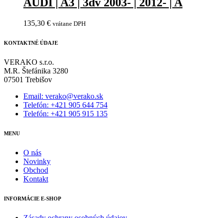
AUDI | A3 | 3dv 2003- | 2012- | A
135,30
€
vrátane DPH
KONTAKTNÉ ÚDAJE
VERAKO s.r.o.
M.R. Štefánika 3280
07501 Trebišov
Email: verako@verako.sk
Telefón: +421 905 644 754
Telefón: +421 905 915 135
MENU
O nás
Novinky
Obchod
Kontakt
INFORMÁCIE E-SHOP
Zásady ochrany osobných údajov