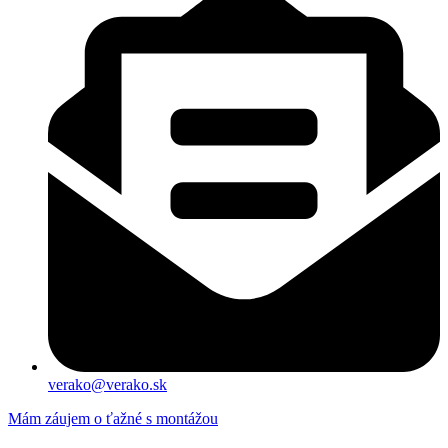
verako@verako.sk
Mám záujem o ťažné s montážou