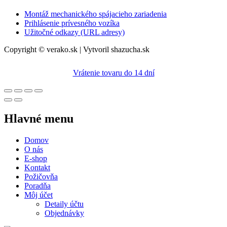
Montáž mechanického spájacieho zariadenia
Prihlásenie prívesného vozíka
Užitočné odkazy (URL adresy)
Copyright © verako.sk | Vytvoril shazucha.sk
Vrátenie tovaru do 14 dní
Hlavné menu
Domov
O nás
E-shop
Kontakt
Požičovňa
Poradňa
Môj účet
Detaily účtu
Objednávky