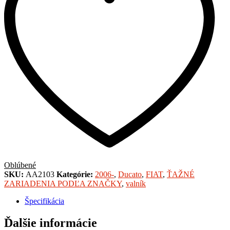
Oblúbené
SKU:
AA2103
Kategórie:
2006-
,
Ducato
,
FIAT
,
ŤAŽNÉ
ZARIADENIA PODĽA ZNAČKY
,
valník
Špecifikácia
Ďalšie informácie