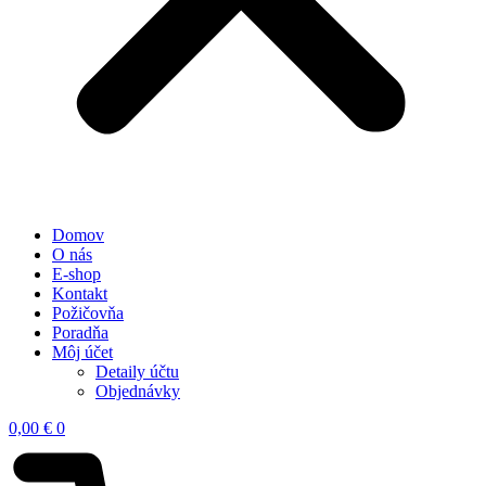
Domov
O nás
E-shop
Kontakt
Požičovňa
Poradňa
Môj účet
Detaily účtu
Objednávky
0,00
€
0