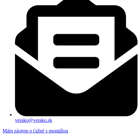
verako@verako.sk
Mám záujem o ťažné s montážou