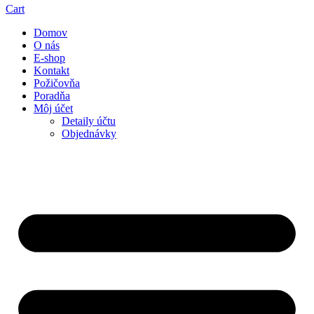
Cart
Domov
O nás
E-shop
Kontakt
Požičovňa
Poradňa
Môj účet
Detaily účtu
Objednávky