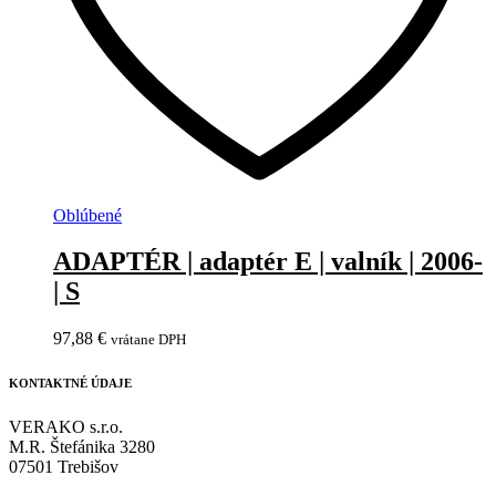
Oblúbené
ADAPTÉR | adaptér E | valník | 2006-
| S
97,88
€
vrátane DPH
KONTAKTNÉ ÚDAJE
VERAKO s.r.o.
M.R. Štefánika 3280
07501 Trebišov