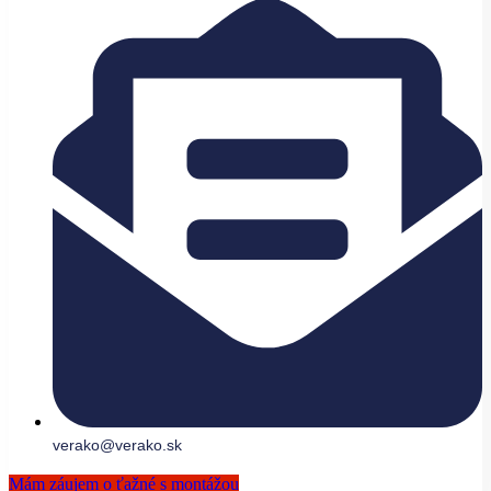
verako@verako.sk
Mám záujem o ťažné s montážou