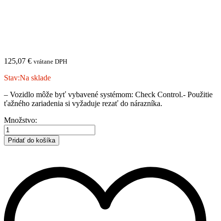
125,07
€
vrátane DPH
Stav:
Na sklade
– Vozidlo môže byť vybavené systémom: Check Control.- Použitie
ťažného zariadenia si vyžaduje rezať do nárazníka.
SEAT
Množstvo:
|
Inca
Pridať do košíka
|
van
|
1995-
2004
|
A
množstvo