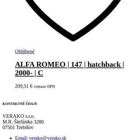
Oblúbené
ALFA ROMEO | 147 | hatchback |
2000- | C
209,51
€
vrátane DPH
KONTAKTNÉ ÚDAJE
VERAKO s.r.o.
M.R. Štefánika 3280
07501 Trebišov
Email: verako@verako.sk