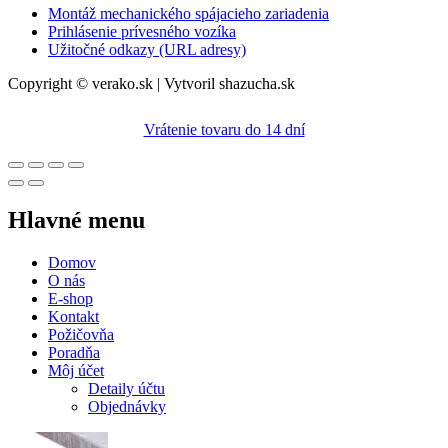
Montáž mechanického spájacieho zariadenia
Prihlásenie prívesného vozíka
Užitočné odkazy (URL adresy)
Copyright © verako.sk | Vytvoril shazucha.sk
Vrátenie tovaru do 14 dní
Hlavné menu
Domov
O nás
E-shop
Kontakt
Požičovňa
Poradňa
Môj účet
Detaily účtu
Objednávky