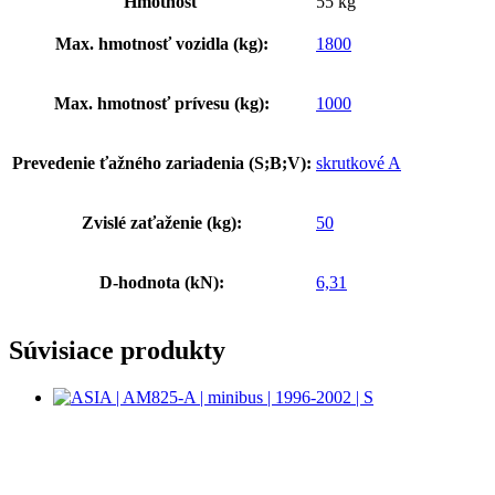
Hmotnosť
55 kg
Max. hmotnosť vozidla (kg):
1800
Max. hmotnosť prívesu (kg):
1000
Prevedenie ťažného zariadenia (S;B;V):
skrutkové A
Zvislé zaťaženie (kg):
50
D-hodnota (kN):
6,31
Súvisiace produkty