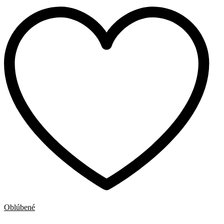
|
Pick
Up
|
1996-
|
C
množstvo
Oblúbené