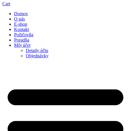
Cart
Domov
O nás
E-shop
Kontakt
Požičovňa
Poradňa
Môj účet
Detaily účtu
Objednávky