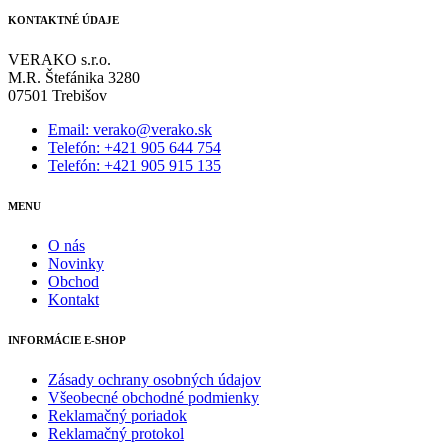
KONTAKTNÉ ÚDAJE
VERAKO s.r.o.
M.R. Štefánika 3280
07501 Trebišov
Email: verako@verako.sk
Telefón: +421 905 644 754
Telefón: +421 905 915 135
MENU
O nás
Novinky
Obchod
Kontakt
INFORMÁCIE E-SHOP
Zásady ochrany osobných údajov
Všeobecné obchodné podmienky
Reklamačný poriadok
Reklamačný protokol