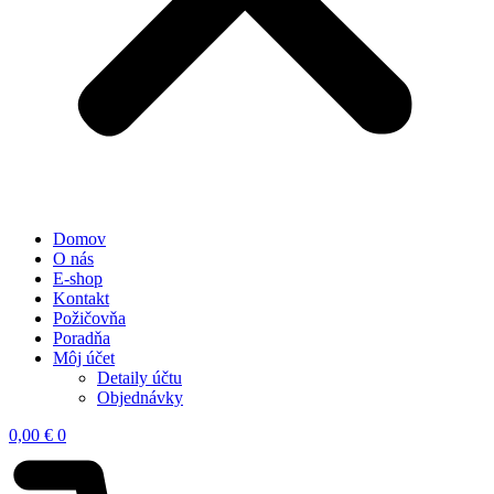
Domov
O nás
E-shop
Kontakt
Požičovňa
Poradňa
Môj účet
Detaily účtu
Objednávky
0,00
€
0