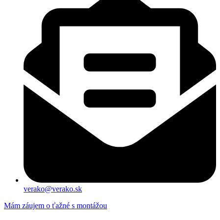
verako@verako.sk
Mám záujem o ťažné s montážou