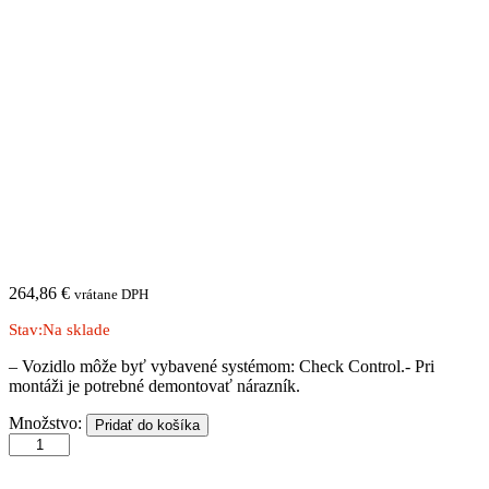
264,86
€
vrátane DPH
Stav:
Na sklade
– Vozidlo môže byť vybavené systémom: Check Control.- Pri
montáži je potrebné demontovať nárazník.
MITSUBISHI
Množstvo:
Pridať do košíka
|
L
200