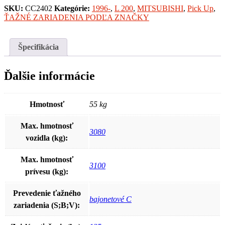
SKU:
CC2402
Kategórie:
1996-
,
L 200
,
MITSUBISHI
,
Pick Up
,
ŤAŽNÉ ZARIADENIA PODĽA ZNAČKY
Špecifikácia
Ďalšie informácie
Hmotnosť
55 kg
Max. hmotnosť
3080
vozidla (kg):
Max. hmotnosť
3100
prívesu (kg):
Prevedenie ťažného
bajonetové C
zariadenia (S;B;V):