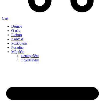
Cart
Domov
O nás
E-shop
Kontakt
Požičovňa
Poradňa
Môj účet
Detaily účtu
Objednávky