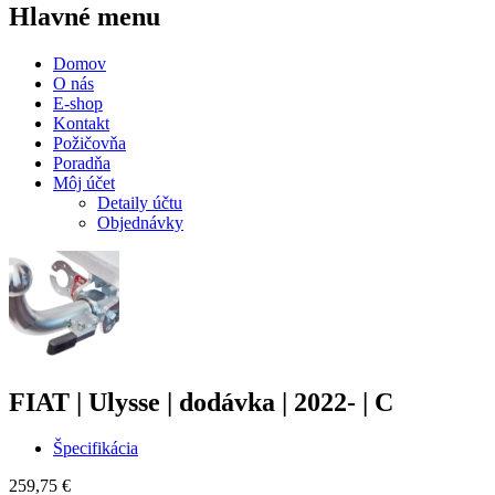
Hlavné menu
Domov
O nás
E-shop
Kontakt
Požičovňa
Poradňa
Môj účet
Detaily účtu
Objednávky
FIAT | Ulysse | dodávka | 2022- | C
Špecifikácia
259,75
€