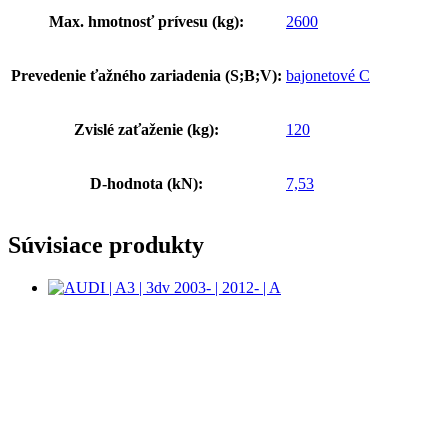
Max. hmotnosť prívesu (kg):
2600
Prevedenie ťažného zariadenia (S;B;V):
bajonetové C
Zvislé zaťaženie (kg):
120
D-hodnota (kN):
7,53
Súvisiace produkty