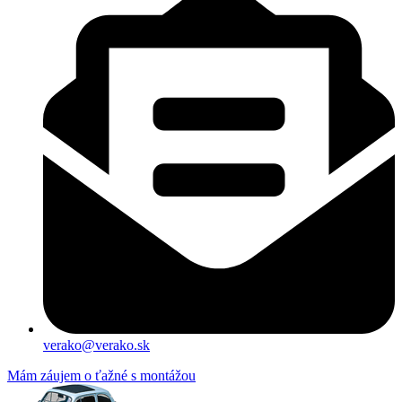
verako@verako.sk
Mám záujem o ťažné s montážou