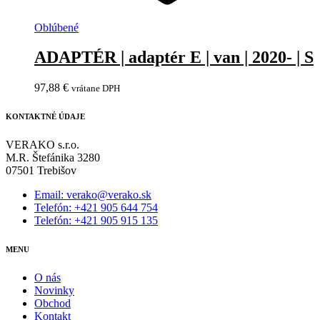
Oblúbené
ADAPTÉR | adaptér E | van | 2020- | S
97,88
€
vrátane DPH
KONTAKTNÉ ÚDAJE
VERAKO s.r.o.
M.R. Štefánika 3280
07501 Trebišov
Email: verako@verako.sk
Telefón: +421 905 644 754
Telefón: +421 905 915 135
MENU
O nás
Novinky
Obchod
Kontakt