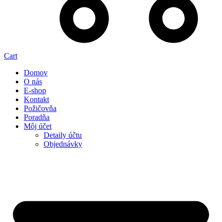
Cart
Domov
O nás
E-shop
Kontakt
Požičovňa
Poradňa
Môj účet
Detaily účtu
Objednávky