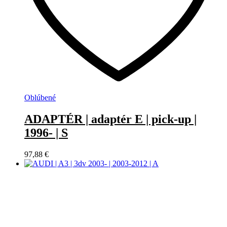
Oblúbené
ADAPTÉR | adaptér E | pick-up |
1996- | S
97,88
€