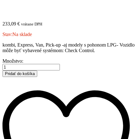
233,09
€
vrátane DPH
Stav:
Na sklade
kombi, Express, Van, Pick-up -aj modely s pohonom LPG- Vozidlo
môže byť vybavené systémom: Check Control.
DACIA
Množstvo:
|
Logan
Pridať do košíka
MCV
|
kombi,
Express,
Van,
Pick-
up
|
2013-
|
C
množstvo