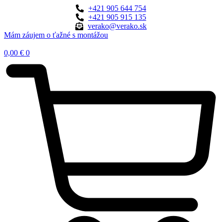
+421 905 644 754
+421 905 915 135
verako@verako.sk
Mám záujem o ťažné s montážou
0,00
€
0