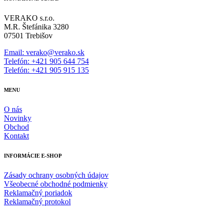
VERAKO s.r.o.
M.R. Štefánika 3280
07501 Trebišov
Email: verako@verako.sk
Telefón: +421 905 644 754
Telefón: +421 905 915 135
MENU
O nás
Novinky
Obchod
Kontakt
INFORMÁCIE E-SHOP
Zásady ochrany osobných údajov
Všeobecné obchodné podmienky
Reklamačný poriadok
Reklamačný protokol