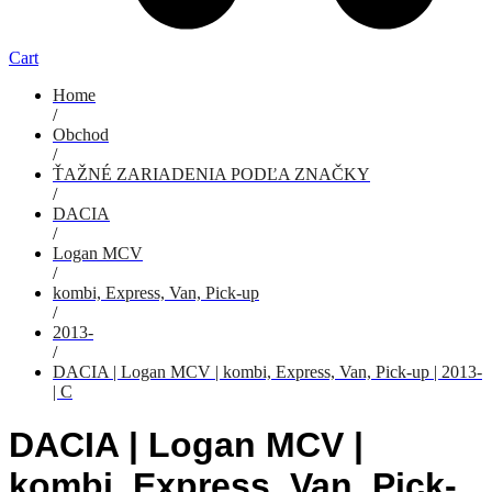
Cart
Home
/
Obchod
/
ŤAŽNÉ ZARIADENIA PODĽA ZNAČKY
/
DACIA
/
Logan MCV
/
kombi, Express, Van, Pick-up
/
2013-
/
DACIA | Logan MCV | kombi, Express, Van, Pick-up | 2013-
| C
DACIA | Logan MCV |
kombi, Express, Van, Pick-