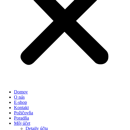
Domov
O nás
E-shop
Kontakt
Požičovňa
Poradňa
Môj účet
Detaily účtu