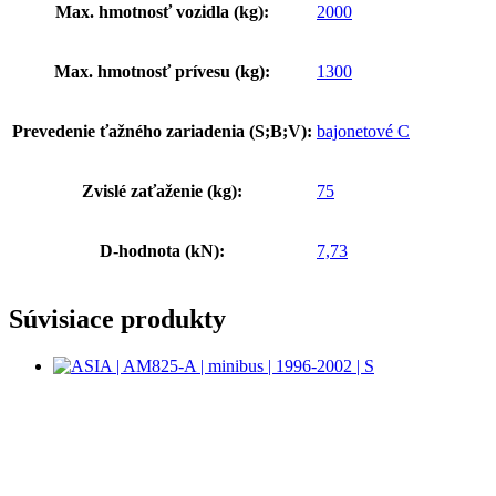
Max. hmotnosť vozidla (kg):
2000
Max. hmotnosť prívesu (kg):
1300
Prevedenie ťažného zariadenia (S;B;V):
bajonetové C
Zvislé zaťaženie (kg):
75
D-hodnota (kN):
7,73
Súvisiace produkty