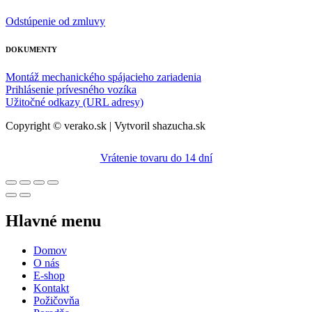
Odstúpenie od zmluvy
DOKUMENTY
Montáž mechanického spájacieho zariadenia
Prihlásenie prívesného vozíka
Užitočné odkazy (URL adresy)
Copyright © verako.sk | Vytvoril shazucha.sk
Vrátenie tovaru do 14 dní
Hlavné menu
Domov
O nás
E-shop
Kontakt
Požičovňa