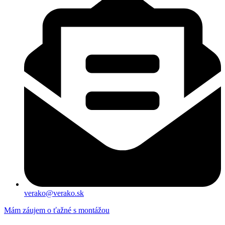
verako@verako.sk
Mám záujem o ťažné s montážou