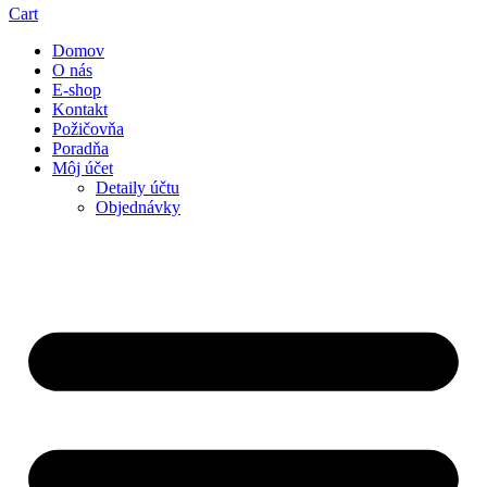
Cart
Domov
O nás
E-shop
Kontakt
Požičovňa
Poradňa
Môj účet
Detaily účtu
Objednávky