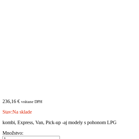
236,16
€
vrátane DPH
Stav:
Na sklade
kombi, Express, Van, Pick-up -aj modely s pohonom LPG
DACIA
Množstvo:
|