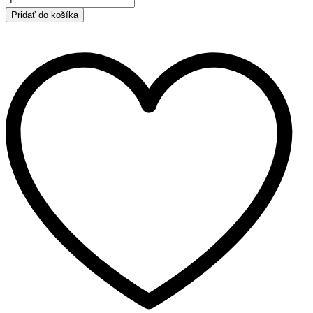
Logan
Pridať do košíka
MCV
|
kombi,
Express,
Van,
Pick-
up
|
2007-
2013
|
C
množstvo