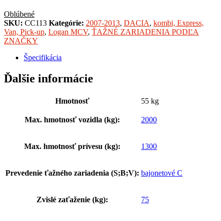
Oblúbené
SKU:
CC113
Kategórie:
2007-2013
,
DACIA
,
kombi, Express,
Van, Pick-up
,
Logan MCV
,
ŤAŽNÉ ZARIADENIA PODĽA
ZNAČKY
Špecifikácia
Ďalšie informácie
Hmotnosť
55 kg
Max. hmotnosť vozidla (kg):
2000
Max. hmotnosť prívesu (kg):
1300
Prevedenie ťažného zariadenia (S;B;V):
bajonetové C
Zvislé zaťaženie (kg):
75