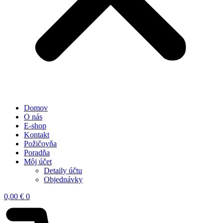
Domov
O nás
E-shop
Kontakt
Požičovňa
Poradňa
Môj účet
Detaily účtu
Objednávky
0,00
€
0