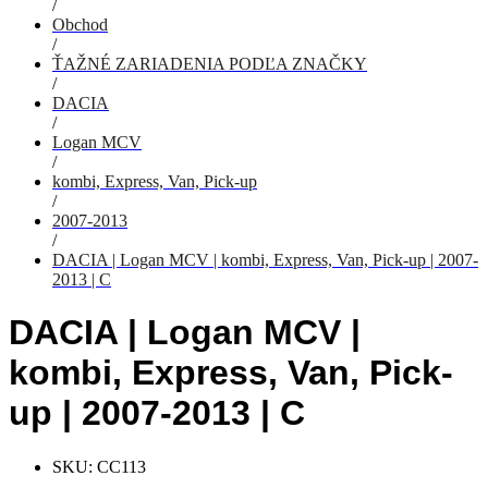
/
Obchod
/
ŤAŽNÉ ZARIADENIA PODĽA ZNAČKY
/
DACIA
/
Logan MCV
/
kombi, Express, Van, Pick-up
/
2007-2013
/
DACIA | Logan MCV | kombi, Express, Van, Pick-up | 2007-
2013 | C
DACIA | Logan MCV |
kombi, Express, Van, Pick-
up | 2007-2013 | C
SKU:
CC113