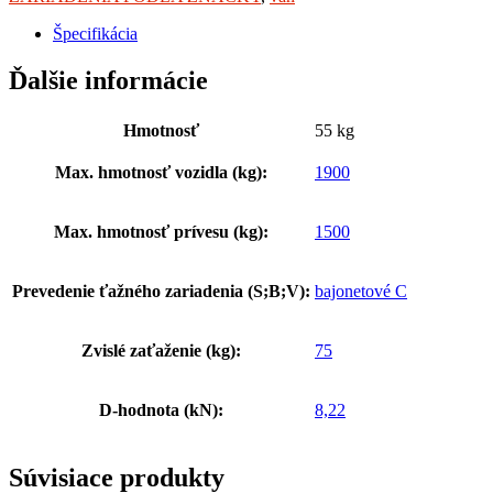
Špecifikácia
Ďalšie informácie
Hmotnosť
55 kg
Max. hmotnosť vozidla (kg):
1900
Max. hmotnosť prívesu (kg):
1500
Prevedenie ťažného zariadenia (S;B;V):
bajonetové C
Zvislé zaťaženie (kg):
75
D-hodnota (kN):
8,22
Súvisiace produkty