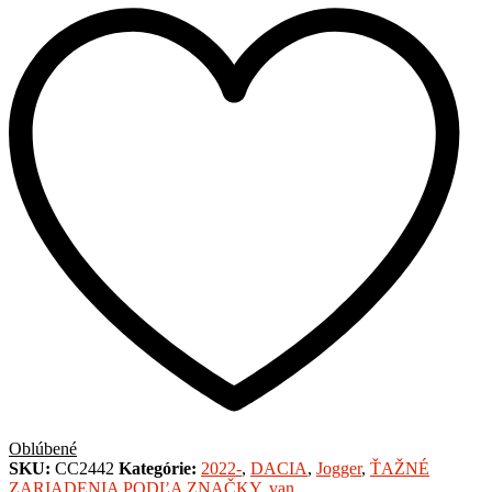
Oblúbené
SKU:
CC2442
Kategórie:
2022-
,
DACIA
,
Jogger
,
ŤAŽNÉ
ZARIADENIA PODĽA ZNAČKY
,
van