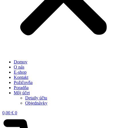
Domov
O nás
E-shop
Kontakt
Požičovňa
Poradňa
Môj účet
Detaily účtu
Objednávky
0,00
€
0