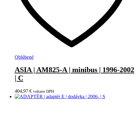
Oblúbené
ASIA | AM825-A | minibus | 1996-2002
| C
404,97
€
vrátane DPH