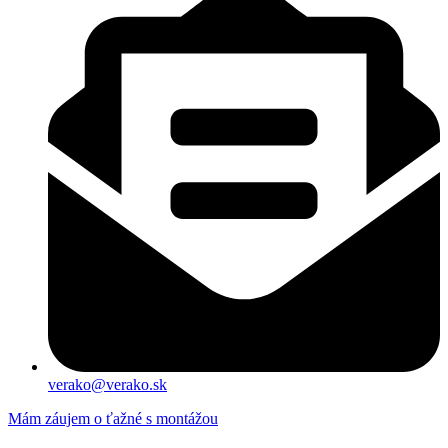
verako@verako.sk
Mám záujem o ťažné s montážou