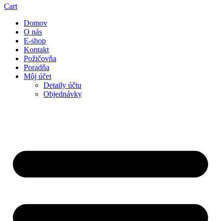
Cart
Domov
O nás
E-shop
Kontakt
Požičovňa
Poradňa
Môj účet
Detaily účtu
Objednávky