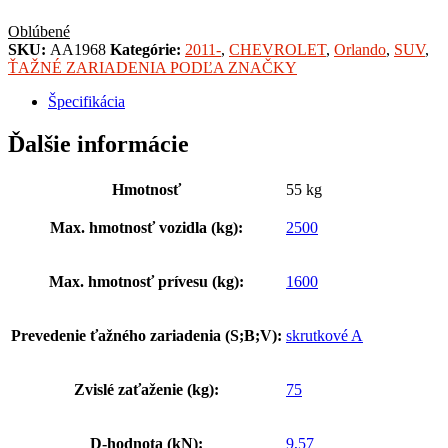
Oblúbené
SKU:
AA1968
Kategórie:
2011-
,
CHEVROLET
,
Orlando
,
SUV
,
ŤAŽNÉ ZARIADENIA PODĽA ZNAČKY
Špecifikácia
Ďalšie informácie
Hmotnosť
55 kg
Max. hmotnosť vozidla (kg):
2500
Max. hmotnosť prívesu (kg):
1600
Prevedenie ťažného zariadenia (S;B;V):
skrutkové A
Zvislé zaťaženie (kg):
75
D-hodnota (kN):
9,57