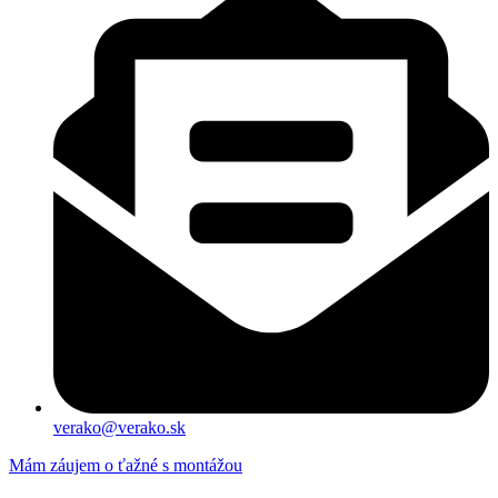
verako@verako.sk
Mám záujem o ťažné s montážou