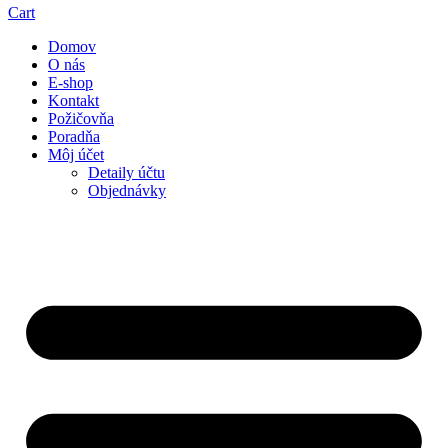
Cart
Domov
O nás
E-shop
Kontakt
Požičovňa
Poradňa
Môj účet
Detaily účtu
Objednávky