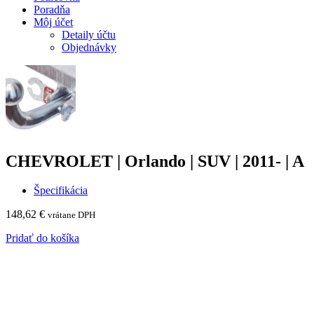
Poradňa
Môj účet
Detaily účtu
Objednávky
CHEVROLET | Orlando | SUV | 2011- | A
Špecifikácia
148,62
€
vrátane DPH
Pridať do košíka