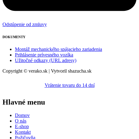
Odstúpenie od zmluvy
DOKUMENTY
Montáž mechanického spájacieho zariadenia
Prihlásenie prívesného vozíka
Užitočné odkazy (URL adresy)
Copyright © verako.sk | Vytvoril shazucha.sk
Vrátenie tovaru do 14 dní
Hlavné menu
Domov
O nás
E-shop
Kontakt
Požičovňa