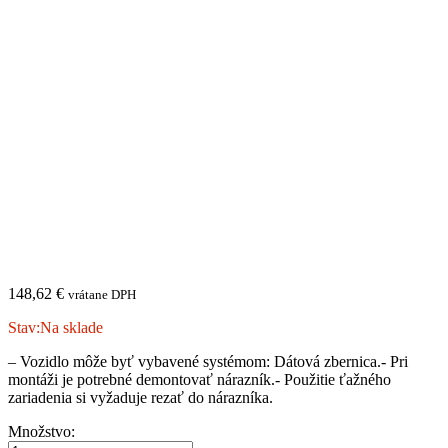
148,62
€
vrátane DPH
Stav:
Na sklade
– Vozidlo môže byť vybavené systémom: Dátová zbernica.- Pri
montáži je potrebné demontovať nárazník.- Použitie ťažného
zariadenia si vyžaduje rezať do nárazníka.
CHEVROLET
Množstvo: