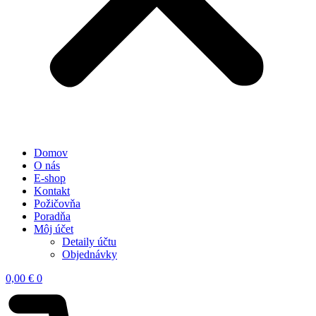
Domov
O nás
E-shop
Kontakt
Požičovňa
Poradňa
Môj účet
Detaily účtu
Objednávky
0,00
€
0