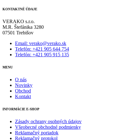
KONTAKTNÉ ÚDAJE
VERAKO s.r.o.
M.R. Štefánika 3280
07501 Trebišov
Email: verako@verako.sk
Telefón: +421 905 644 754
Telefón: +421 905 915 135
MENU
O nás
Novinky
Obchod
Kontakt
INFORMÁCIE E-SHOP
Zásady ochrany osobných údajov
Všeobecné obchodné podmienky
Reklamačný poriadok
Reklamačný protokol