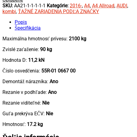
SKU:
AA21-1-1-1-1-1
Kategórie:
2016-
,
A4
,
A4 Allroad
,
AUDI
,
kombi
,
ŤAŽNÉ ZARIADENIA PODĽA ZNAČKY
Popis
Špecifikácia
Maximálna hmotnosť prívesu:
2100 kg
Zvislé zaťaženie:
90 kg
Hodnota D:
11,2 kN
Číslo osvedčenia:
55R-01 0667 00
Demontáž nárazníka:
Ano
Rezanie v podhľade:
Ano
Rezanie viditeľné:
Nie
Guľa prekrýva EČV:
Nie
Hmotnosť:
17.2 kg