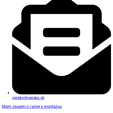
verako@verako.sk
Mám záujem o ťažné s montážou