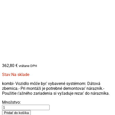
362,80
€
vrátane DPH
Stav:
Na sklade
kombi- Vozidlo môže byť vybavené systémom: Dátová
zbernica.- Pri montáži je potrebné demontovať nárazník.-
Použitie ťažného zariadenia si vyžaduje rezať do nárazníka.
AUDI
Množstvo:
|
A4
Pridať do košíka