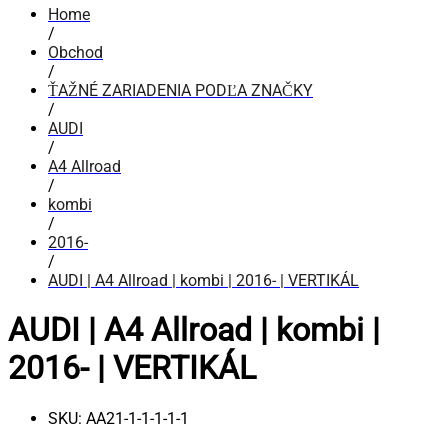
Home
/
Obchod
/
ŤAŽNÉ ZARIADENIA PODĽA ZNAČKY
/
AUDI
/
A4 Allroad
/
kombi
/
2016-
/
AUDI | A4 Allroad | kombi | 2016- | VERTIKÁL
AUDI | A4 Allroad | kombi |
2016- | VERTIKÁL
SKU:
AA21-1-1-1-1-1