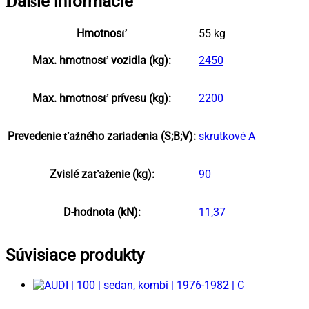
Ďalšie informácie
Hmotnosť
55 kg
Max. hmotnosť vozidla (kg):
2450
Max. hmotnosť prívesu (kg):
2200
Prevedenie ťažného zariadenia (S;B;V):
skrutkové A
Zvislé zaťaženie (kg):
90
D-hodnota (kN):
11,37
Súvisiace produkty