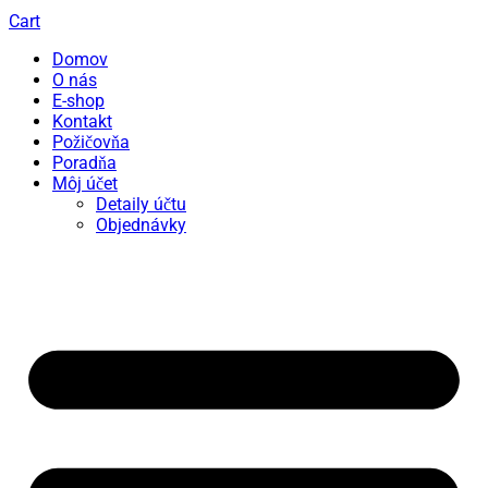
Cart
Domov
O nás
E-shop
Kontakt
Požičovňa
Poradňa
Môj účet
Detaily účtu
Objednávky