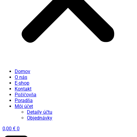
Domov
O nás
E-shop
Kontakt
Požičovňa
Poradňa
Môj účet
Detaily účtu
Objednávky
0,00
€
0