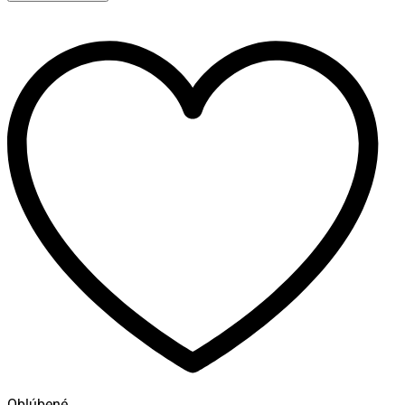
Allroad
|
kombi
|
2016-
|
VERTIKÁL
množstvo
Oblúbené