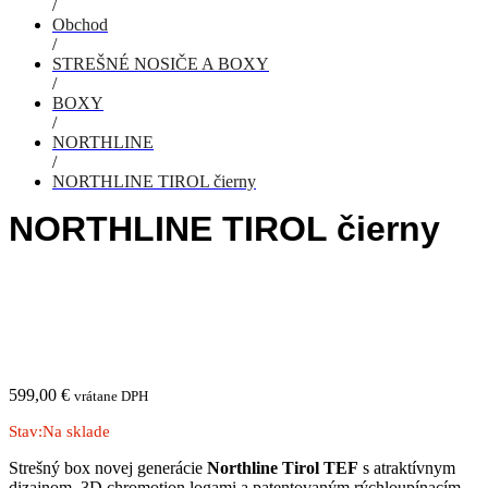
/
Obchod
/
STREŠNÉ NOSIČE A BOXY
/
BOXY
/
NORTHLINE
/
NORTHLINE TIROL čierny
NORTHLINE TIROL čierny
599,00
€
vrátane DPH
Stav:
Na sklade
Strešný box novej generácie
Northline
Tirol TEF
s atraktívnym
dizajnom, 3D chromotion logami a patentovaným rýchloupínacím