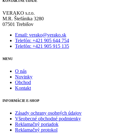
KONTAKTNÉ ÚDAJE
VERAKO s.r.o.
M.R. Štefánika 3280
07501 Trebišov
Email: verako@verako.sk
Telefón: +421 905 644 754
Telefón: +421 905 915 135
MENU
O nás
Novinky
Obchod
Kontakt
INFORMÁCIE E-SHOP
Zásady ochrany osobných údajov
Všeobecné obchodné podmienky
Reklamačný poriadok
Reklamačný protokol