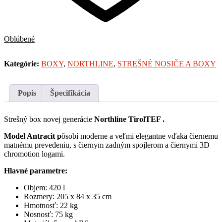
Oblúbené
Kategórie:
BOXY
,
NORTHLINE
,
STREŠNÉ NOSIČE A BOXY
Popis
Špecifikácia
Strešný box novej generácie
Northline TirolTEF .
Model Antracit p
ôsobí moderne a veľmi elegantne vďaka
čiernemu
matnému prevedeniu, s čiernym zadným spojlerom a čiernymi 3D
chromotion logami.
Hlavné parametre:
Objem: 420 l
Rozmery: 205 x 84 x 35 cm
Hmotnosť: 22 kg
Nosnosť: 75 kg