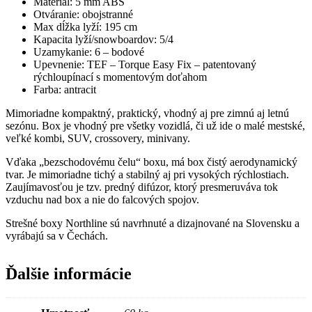
Materiál: 5 mm ABS
Otváranie: obojstranné
Max dĺžka lyží: 195 cm
Kapacita lyží/snowboardov: 5/4
Uzamykanie: 6 – bodové
Upevnenie: TEF – Torque Easy Fix – patentovaný
rýchloupínací s momentovým doťahom
Farba: antracit
Mimoriadne kompaktný, praktický, vhodný aj pre zimnú aj letnú
sezónu. Box je vhodný pre všetky vozidlá, či už ide o malé mestské,
veľké kombi, SUV, crossovery, minivany.
Vďaka „bezschodovému čelu“ boxu, má box čistý aerodynamický
tvar. Je mimoriadne tichý a stabilný aj pri vysokých rýchlostiach.
Zaujímavosťou je tzv. predný difúzor, ktorý presmeruváva tok
vzduchu nad box a nie do falcových spojov.
Strešné boxy Northline sú navrhnuté a dizajnované na Slovensku a
vyrábajú sa v Čechách.
Ďalšie informácie