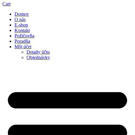
Cart
Domov
O nás
E-shop
Kontakt
Požičovňa
Poradňa
Môj účet
Detaily účtu
Objednávky