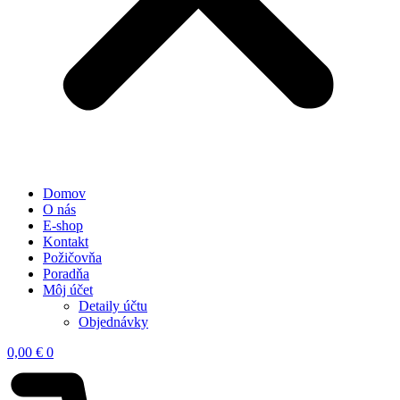
Domov
O nás
E-shop
Kontakt
Požičovňa
Poradňa
Môj účet
Detaily účtu
Objednávky
0,00
€
0