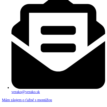
verako@verako.sk
Mám záujem o ťažné s montážou