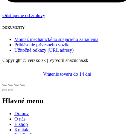
Odstúpenie od zmluvy
DOKUMENTY
Montáž mechanického spájacieho zariadenia
Prihlásenie prívesného vozíka
Užitočné odkazy (URL adresy)
Copyright © verako.sk | Vytvoril shazucha.sk
Vrátenie tovaru do 14 dní
Hlavné menu
Domov
O nás
E-shop
Kontakt