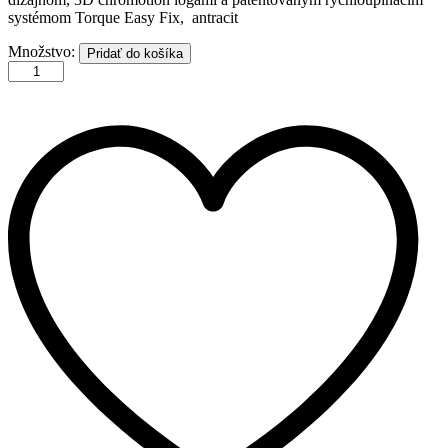
systémom Torque Easy Fix, antracit
NORTHLINE
Množstvo:
Pridať do košíka
TIROL
čierny
množstvo