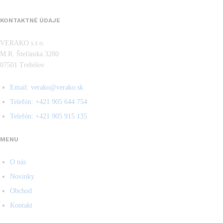
KONTAKTNÉ ÚDAJE
VERAKO s.r.o.
M.R. Štefánika 3280
07501 Trebišov
Email: verako@verako.sk
Telefón: +421 905 644 754
Telefón: +421 905 915 135
MENU
O nás
Novinky
Obchod
Kontakt