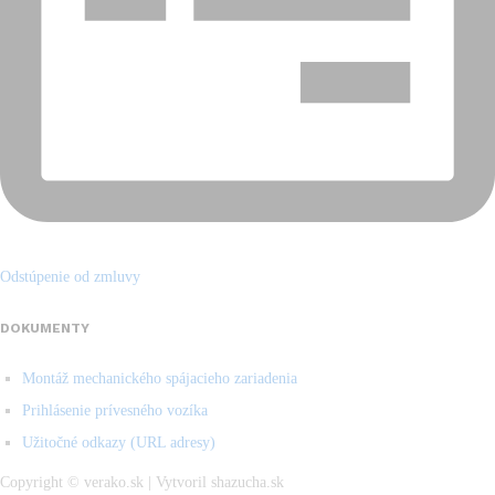
Odstúpenie od zmluvy
DOKUMENTY
Montáž mechanického spájacieho zariadenia
Prihlásenie prívesného vozíka
Užitočné odkazy (URL adresy)
Copyright © verako.sk | Vytvoril shazucha.sk