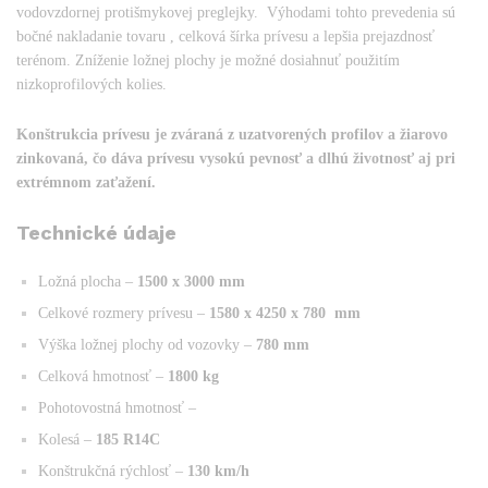
vodovzdornej protišmykovej preglejky. Výhodami tohto prevedenia sú
bočné nakladanie tovaru , celková šírka prívesu a lepšia prejazdnosť
terénom. Zníženie ložnej plochy je možné dosiahnuť použitím
nizkoprofilových kolies.
Konštrukcia prívesu je zváraná z uzatvorených profilov a žiarovo
zinkovaná, čo dáva prívesu vysokú pevnosť a dlhú životnosť aj pri
extrémnom zaťažení.
Technické údaje
Ložná plocha –
1500 x 3000
mm
Celkové rozmery prívesu –
1580 x 4250 x 780
mm
Výška ložnej plochy od vozovky –
780 mm
Celková hmotnosť –
1800 kg
Pohotovostná hmotnosť –
Kolesá –
185 R14C
Konštrukčná rýchlosť –
130 km/h