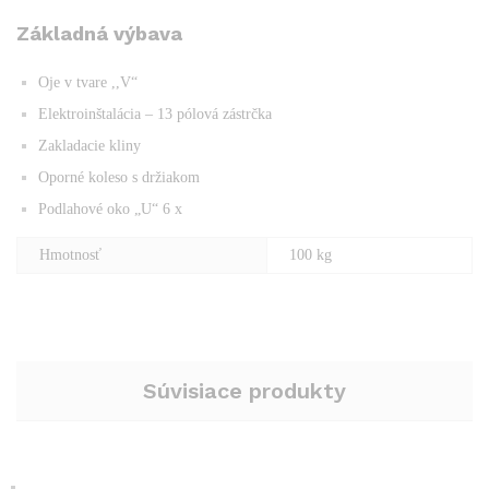
Základná výbava
Oje v tvare ,,V“
Elektroinštalácia – 13 pólová zástrčka
Zakladacie kliny
Oporné koleso s držiakom
Podlahové oko „U“ 6 x
Hmotnosť
100 kg
Súvisiace produkty