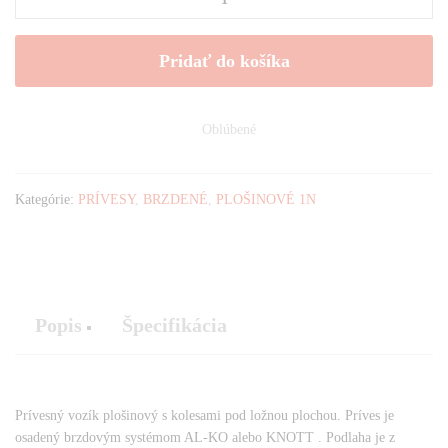
300
x
Pridať do košíka
150
cm,
PLATÓ,
1800
Oblúbené
kg
množstvo
Kategórie:
PRÍVESY
,
BRZDENÉ
,
PLOŠINOVÉ 1N
Popis
Špecifikácia
Prívesný vozík plošinový s kolesami pod ložnou plochou. Príves je
osadený brzdovým systémom AL-KO alebo KNOTT . Podlaha je z