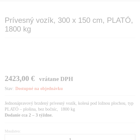
Prívesný vozík, 300 x 150 cm, PLATÓ,
1800 kg
2423,00
€
vrátane DPH
Stav:
Dostupné na objednávku
Jednonápravový brzdený prívesný vozík, kolesá pod ložnou plochou, typ
PLATÓ – plošina, bez bočníc, 1800 kg
Dodanie cca 2 – 3 týždne.
Množstvo:
Prívesný
vozík,