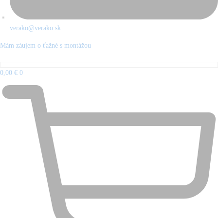
verako@verako.sk
Mám záujem o ťažné s montážou
0,00
€
0