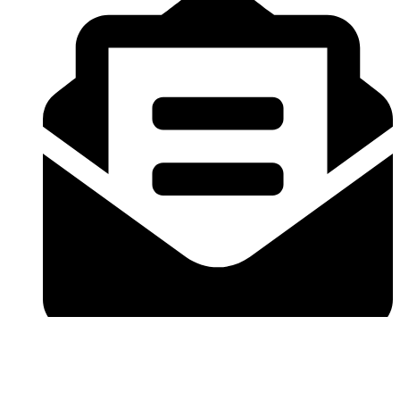
verako@verako.sk
Mám záujem o ťažné s montážou