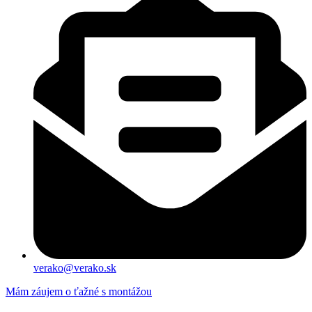
verako@verako.sk
Mám záujem o ťažné s montážou