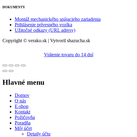
DOKUMENTY
Montáž mechanického spájacieho zariadenia
Prihlásenie prívesného vozíka
Užitočné odkazy (URL adresy)
Copyright © verako.sk | Vytvoril shazucha.sk
Vrátenie tovaru do 14 dní
Hlavné menu
Domov
O nás
E-shop
Kontakt
Požičovňa
Poradňa
Môj účet
Detaily účtu