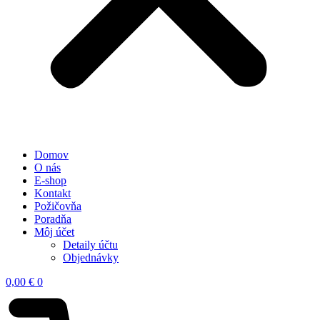
Domov
O nás
E-shop
Kontakt
Požičovňa
Poradňa
Môj účet
Detaily účtu
Objednávky
0,00
€
0