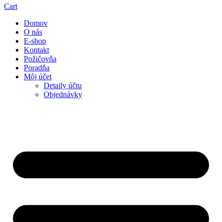
Cart
Domov
O nás
E-shop
Kontakt
Požičovňa
Poradňa
Môj účet
Detaily účtu
Objednávky