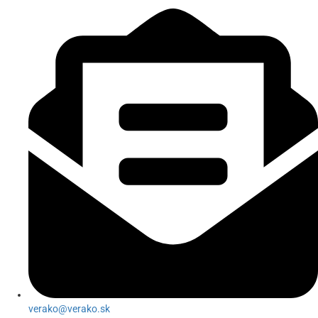
verako@verako.sk