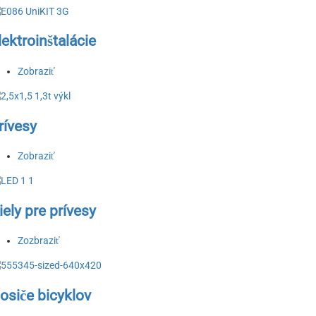
lektroinštalácie
Zobraziť
rívesy
Zobraziť
iely pre prívesy
Zozbraziť
osiče bicyklov