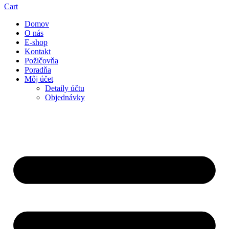
Cart
Domov
O nás
E-shop
Kontakt
Požičovňa
Poradňa
Môj účet
Detaily účtu
Objednávky