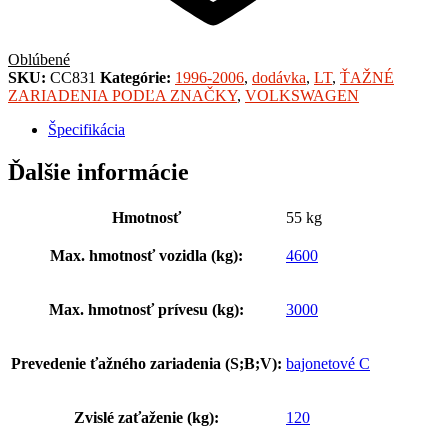
Oblúbené
SKU:
CC831
Kategórie:
1996-2006
,
dodávka
,
LT
,
ŤAŽNÉ
ZARIADENIA PODĽA ZNAČKY
,
VOLKSWAGEN
Špecifikácia
Ďalšie informácie
Hmotnosť
55 kg
Max. hmotnosť vozidla (kg):
4600
Max. hmotnosť prívesu (kg):
3000
Prevedenie ťažného zariadenia (S;B;V):
bajonetové C
Zvislé zaťaženie (kg):
120