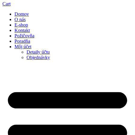
Cart
Domov
O nás
E-shop
Kontakt
Požičovňa
Poradňa
Môj účet
Detaily účtu
Objednávky