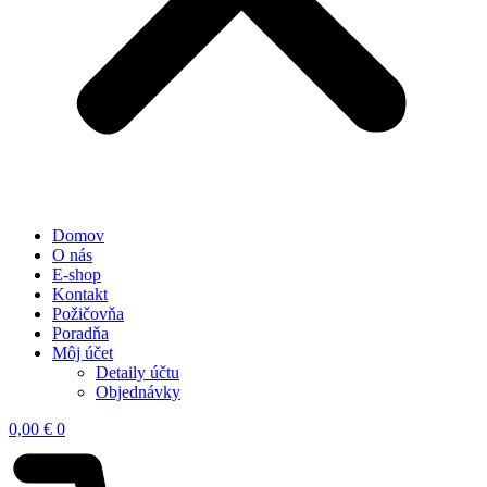
Domov
O nás
E-shop
Kontakt
Požičovňa
Poradňa
Môj účet
Detaily účtu
Objednávky
0,00
€
0