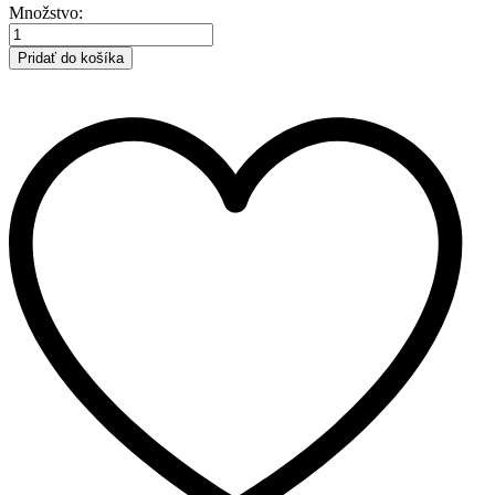
VOLKSWAGEN
Množstvo:
|
LT
Pridať do košíka
|
dodávka
|
1996-
2006
|
C
množstvo