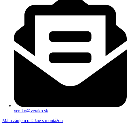
verako@verako.sk
Mám záujem o ťažné s montážou