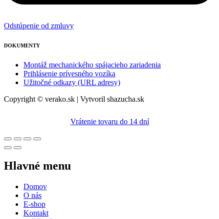
Odstúpenie od zmluvy
DOKUMENTY
Montáž mechanického spájacieho zariadenia
Prihlásenie prívesného vozíka
Užitočné odkazy (URL adresy)
Copyright © verako.sk | Vytvoril shazucha.sk
Vrátenie tovaru do 14 dní
Hlavné menu
Domov
O nás
E-shop
Kontakt