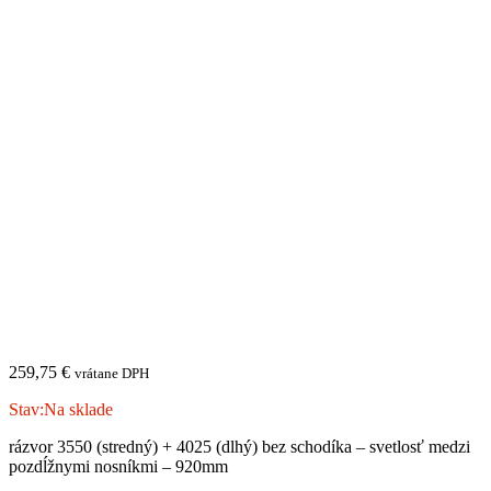
259,75
€
vrátane DPH
Stav:
Na sklade
rázvor 3550 (stredný) + 4025 (dlhý) bez schodíka – svetlosť medzi
pozdĺžnymi nosníkmi – 920mm