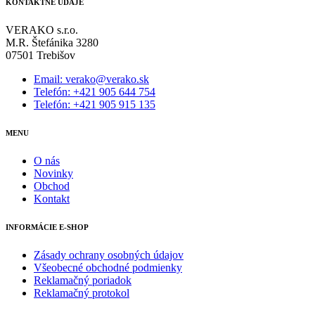
KONTAKTNÉ ÚDAJE
VERAKO s.r.o.
M.R. Štefánika 3280
07501 Trebišov
Email: verako@verako.sk
Telefón: +421 905 644 754
Telefón: +421 905 915 135
MENU
O nás
Novinky
Obchod
Kontakt
INFORMÁCIE E-SHOP
Zásady ochrany osobných údajov
Všeobecné obchodné podmienky
Reklamačný poriadok
Reklamačný protokol