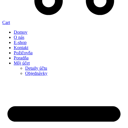
Cart
Domov
O nás
E-shop
Kontakt
Požičovňa
Poradňa
Môj účet
Detaily účtu
Objednávky