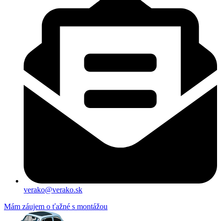
verako@verako.sk
Mám záujem o ťažné s montážou