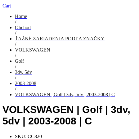
Cart
Home
/
Obchod
/
ŤAŽNÉ ZARIADENIA PODĽA ZNAČKY
/
VOLKSWAGEN
/
Golf
/
3dv, 5dv
/
2003-2008
/
VOLKSWAGEN | Golf | 3dv, 5dv | 2003-2008 | C
VOLKSWAGEN | Golf | 3dv,
5dv | 2003-2008 | C
SKU:
CC820