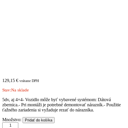
129,15
€
vrátane DPH
Stav:
Na sklade
5dv, aj 4×4- Vozidlo môže byť vybavené systémom: Dátová
zbernica.- Pri montáži je potrebné demontovať nárazník.- Použitie
ťažného zariadenia si vyžaduje rezať do nárazníka.
VOLKSWAGEN
Množstvo:
Pridať do košíka
|