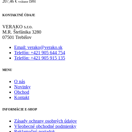
207,46
€
vrátane DPH
KONTAKTNÉ ÚDAJE
VERAKO s.r.o.
M.R. Štefánika 3280
07501 Trebišov
Email: verako@verako.sk
Telefón: +421 905 644 754
Telefón: +421 905 915 135
MENU
O nás
Novinky
Obchod
Kontakt
INFORMÁCIE E-SHOP
Zásady ochrany osobných údajov
Všeobecné obchodné podmienky
Reklamačný poriadok