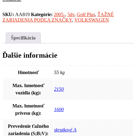
SKU:
AA819
Kategórie:
2005-
,
5dv
,
Golf Plus
,
ŤAŽNÉ
ZARIADENIA PODĽA ZNAČKY
,
VOLKSWAGEN
Špecifikácia
Ďalšie informácie
Hmotnosť
55 kg
Max. hmotnosť
2150
vozidla (kg):
Max. hmotnosť
1600
prívesu (kg):
Prevedenie ťažného
skrutkové A
zariadenia (S;B;V):