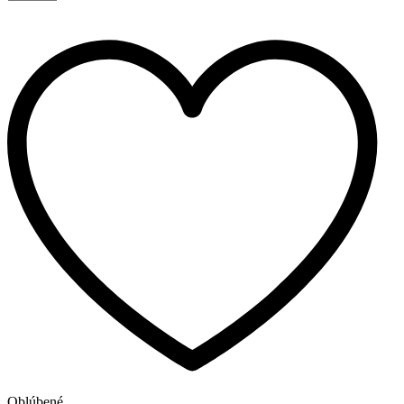
Golf
Plus
|
5dv
|
2005-
|
A
množstvo
Oblúbené