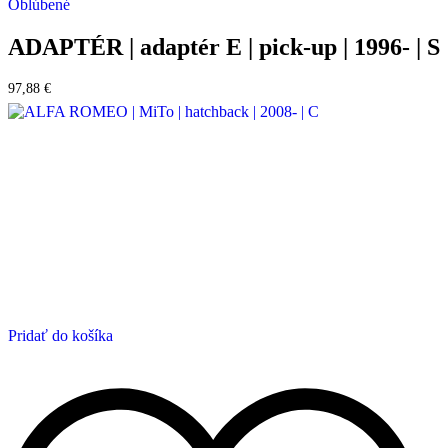
Oblúbené
ADAPTÉR | adaptér E | pick-up | 1996- | S
97,88
€
Pridať do košíka