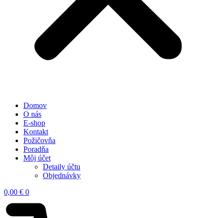
Domov
O nás
E-shop
Kontakt
Požičovňa
Poradňa
Môj účet
Detaily účtu
Objednávky
0,00
€
0