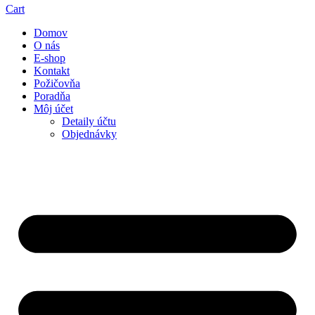
Cart
Domov
O nás
E-shop
Kontakt
Požičovňa
Poradňa
Môj účet
Detaily účtu
Objednávky