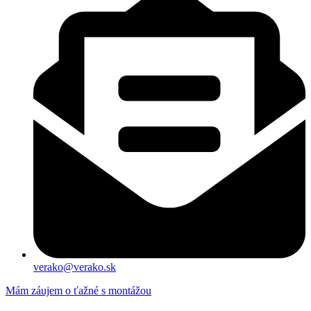
verako@verako.sk
Mám záujem o ťažné s montážou