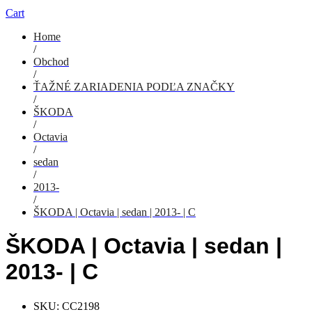
Cart
Home
/
Obchod
/
ŤAŽNÉ ZARIADENIA PODĽA ZNAČKY
/
ŠKODA
/
Octavia
/
sedan
/
2013-
/
ŠKODA | Octavia | sedan | 2013- | C
ŠKODA | Octavia | sedan |
2013- | C
SKU:
CC2198