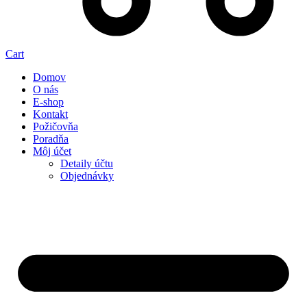
Cart
Domov
O nás
E-shop
Kontakt
Požičovňa
Poradňa
Môj účet
Detaily účtu
Objednávky