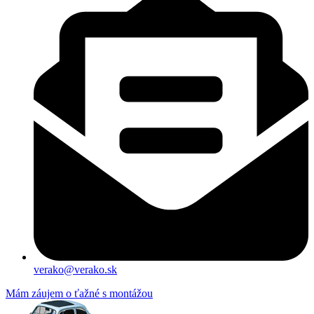
verako@verako.sk
Mám záujem o ťažné s montážou