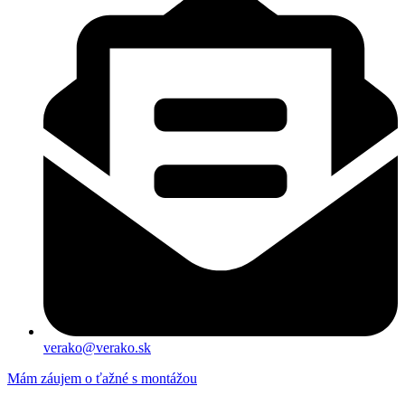
verako@verako.sk
Mám záujem o ťažné s montážou