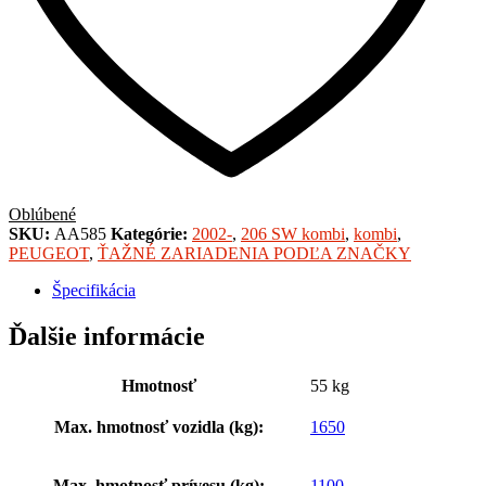
Oblúbené
SKU:
AA585
Kategórie:
2002-
,
206 SW kombi
,
kombi
,
PEUGEOT
,
ŤAŽNÉ ZARIADENIA PODĽA ZNAČKY
Špecifikácia
Ďalšie informácie
Hmotnosť
55 kg
Max. hmotnosť vozidla (kg):
1650
Max. hmotnosť prívesu (kg):
1100