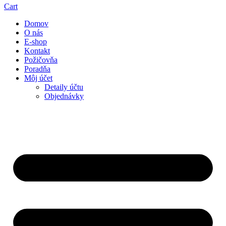
Cart
Domov
O nás
E-shop
Kontakt
Požičovňa
Poradňa
Môj účet
Detaily účtu
Objednávky