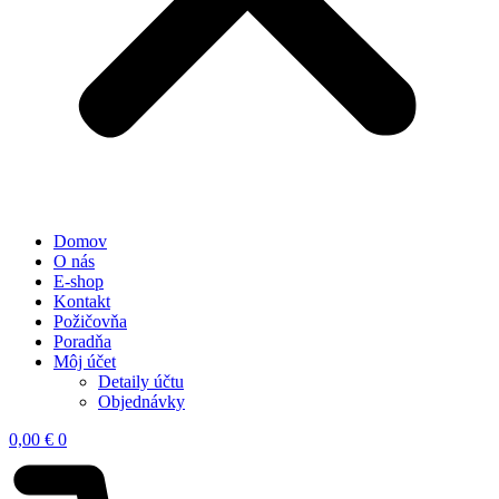
Domov
O nás
E-shop
Kontakt
Požičovňa
Poradňa
Môj účet
Detaily účtu
Objednávky
0,00
€
0