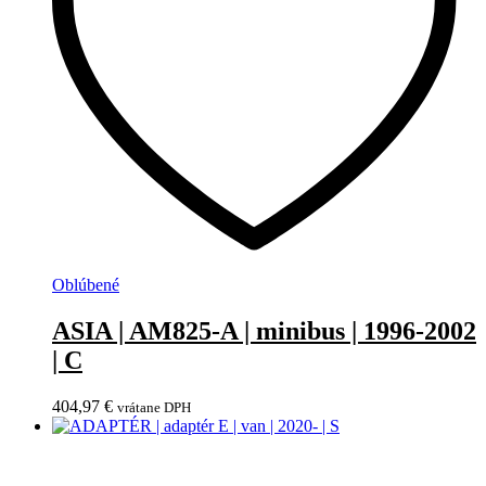
Oblúbené
ASIA | AM825-A | minibus | 1996-2002
| C
404,97
€
vrátane DPH