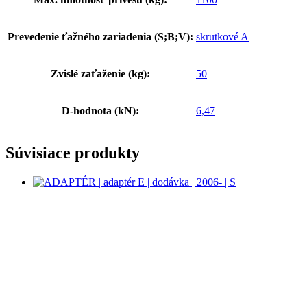
Prevedenie ťažného zariadenia (S;B;V):
skrutkové A
Zvislé zaťaženie (kg):
50
D-hodnota (kN):
6,47
Súvisiace produkty