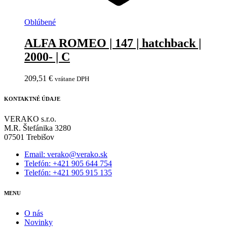
Oblúbené
ALFA ROMEO | 147 | hatchback |
2000- | C
209,51
€
vrátane DPH
KONTAKTNÉ ÚDAJE
VERAKO s.r.o.
M.R. Štefánika 3280
07501 Trebišov
Email: verako@verako.sk
Telefón: +421 905 644 754
Telefón: +421 905 915 135
MENU
O nás
Novinky