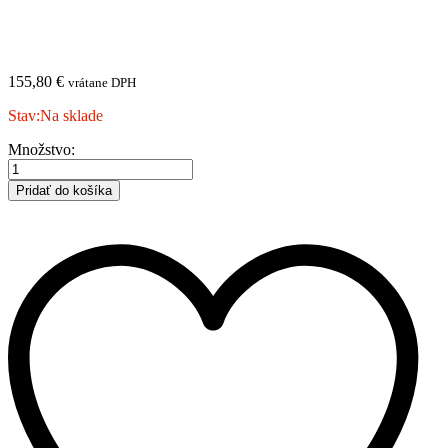
155,80
€
vrátane DPH
Stav:
Na sklade
PEUGEOT
Množstvo:
|
206
Pridať do košíka
SW
kombi
|
kombi
|
2002-
|
A
množstvo