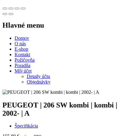
Hlavné menu
Domov
O nás
E-shop
Kontakt
Požičovňa
Poradňa
Môj účet
Detaily účtu
Objednávky
PEUGEOT | 206 SW kombi | kombi |
2002- | A
Špecifikácia