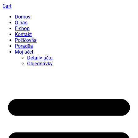
Cart
Domov
O nás
E-shop
Kontakt
Požičovňa
Poradňa
Môj účet
Detaily účtu
Objednávky