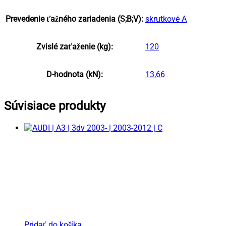
Prevedenie ťažného zariadenia (S;B;V):
skrutkové A
Zvislé zaťaženie (kg):
120
D-hodnota (kN):
13,66
Súvisiace produkty
Pridať do košíka