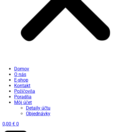
Domov
O nás
E-shop
Kontakt
Požičovňa
Poradňa
Môj účet
Detaily účtu
Objednávky
0,00
€
0