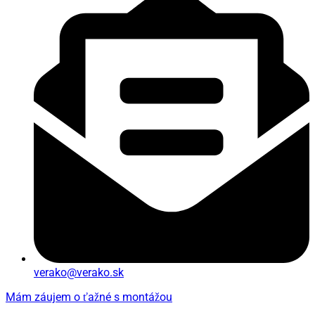
verako@verako.sk
Mám záujem o ťažné s montážou